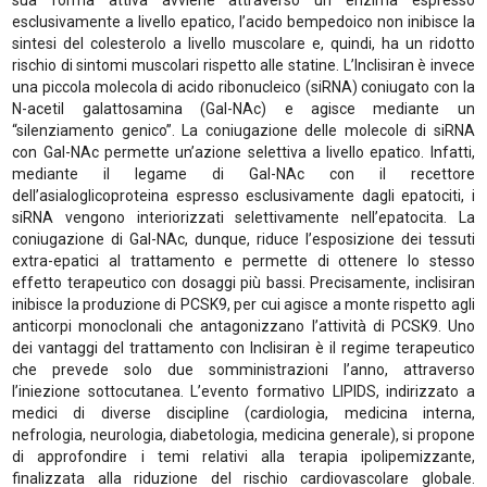
sua forma attiva avviene attraverso un enzima espresso
esclusivamente a livello epatico, l’acido bempedoico non inibisce la
sintesi del colesterolo a livello muscolare e, quindi, ha un ridotto
rischio di sintomi muscolari rispetto alle statine. L’Inclisiran è invece
una piccola molecola di acido ribonucleico (siRNA) coniugato con la
N-acetil galattosamina (Gal-NAc) e agisce mediante un
“silenziamento genico”. La coniugazione delle molecole di siRNA
con Gal-NAc permette un’azione selettiva a livello epatico. Infatti,
mediante il legame di Gal-NAc con il recettore
dell’asialoglicoproteina espresso esclusivamente dagli epatociti, i
siRNA vengono interiorizzati selettivamente nell’epatocita. La
coniugazione di Gal-NAc, dunque, riduce l’esposizione dei tessuti
extra-epatici al trattamento e permette di ottenere lo stesso
effetto terapeutico con dosaggi più bassi. Precisamente, inclisiran
inibisce la produzione di PCSK9, per cui agisce a monte rispetto agli
anticorpi monoclonali che antagonizzano l’attività di PCSK9. Uno
dei vantaggi del trattamento con Inclisiran è il regime terapeutico
che prevede solo due somministrazioni l’anno, attraverso
l’iniezione sottocutanea. L’evento formativo LIPIDS, indirizzato a
medici di diverse discipline (cardiologia, medicina interna,
nefrologia, neurologia, diabetologia, medicina generale), si propone
di approfondire i temi relativi alla terapia ipolipemizzante,
finalizzata alla riduzione del rischio cardiovascolare globale.