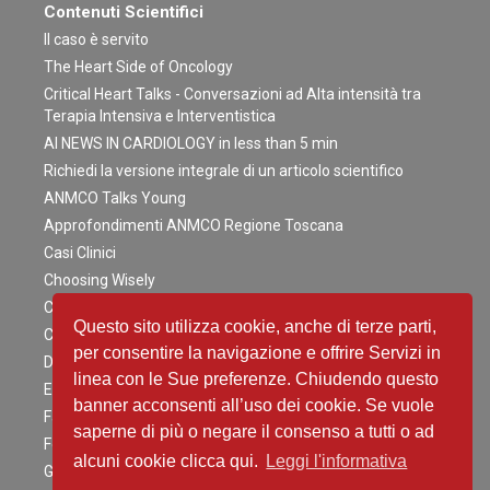
Contenuti Scientifici
Il caso è servito
The Heart Side of Oncology
Critical Heart Talks - Conversazioni ad Alta intensità tra
Terapia Intensiva e Interventistica
AI NEWS IN CARDIOLOGY in less than 5 min
Richiedi la versione integrale di un articolo scientifico
ANMCO Talks Young
Approfondimenti ANMCO Regione Toscana
Casi Clinici
Choosing Wisely
Clinical Competence in Cardiologia
Questo sito utilizza cookie, anche di terze parti,
COGITO ERGO SUM AI
per consentire la navigazione e offrire Servizi in
Distillati di buon senso
linea con le Sue preferenze. Chiudendo questo
EpiCardio Interviews
banner acconsenti all’uso dei cookie. Se vuole
Fast&Curious
saperne di più o negare il consenso a tutti o ad
Focus on… the right side of heart disease
alcuni cookie clicca qui.
Leggi l'informativa
Guidelines in Pills