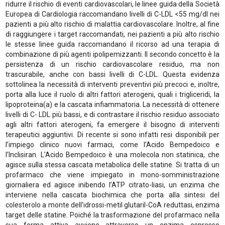
ridurre il rischio di eventi cardiovascolari, le linee guida della Società
Europea di Cardiologia raccomandano livelli di C-LDL <55 mg/dl nei
pazienti a più alto rischio di malattia cardiovascolare. Inoltre, al fine
di raggiungere i target raccomandati, nei pazienti a più alto rischio
le stesse linee guida raccomandano il ricorso ad una terapia di
combinazione di più agenti ipolipemizzanti. Il secondo concetto è la
persistenza di un rischio cardiovascolare residuo, ma non
trascurabile, anche con bassi livelli di C-LDL. Questa evidenza
sottolinea la necessità di interventi preventivi più precoci e, inoltre,
porta alla luce il ruolo di altri fattori aterogeni, quali i trigliceridi, la
lipoproteina(a) e la cascata infiammatoria. La necessità di ottenere
livelli di C- LDL più bassi, e di contrastare il rischio residuo associato
agli altri fattori aterogeni, fa emergere il bisogno di interventi
terapeutici aggiuntivi. Di recente si sono infatti resi disponibili per
l’impiego clinico nuovi farmaci, come l’Acido Bempedoico e
l’Inclisiran. L’Acido Bempedoico è una molecola non statinica, che
agisce sulla stessa cascata metabolica delle statine. Si tratta di un
profarmaco che viene impiegato in mono-somministrazione
giornaliera ed agisce inibendo l’ATP citrato-liasi, un enzima che
interviene nella cascata biochimica che porta alla sintesi del
colesterolo a monte dell’idrossi-metil glutaril-CoA reduttasi, enzima
target delle statine. Poiché la trasformazione del profarmaco nella