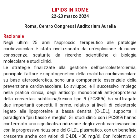
LIPIDS IN ROME
22-23 marzo 2024
Roma, Centro Congressi Auditorium Aurelia
Razionale
Negli ultimi 25 anni l’approccio terapeutico alle patologie
cardiovascolari è stato rivoluzionato da un’esplosione di nuove
conoscenze, scaturite da ricerche scientifiche di biologia
molecolare e studi clinici.
Le strategie finalizzate alla gestione dell’ipercolesterolemia,
principale fattore eziopatogenetico della malattia cardiovascolare
su base aterosclerotica, sono una componente essenziale della
prevenzione cardiovascolare. Lo sviluppo, e il successivo impiego
nella pratica clinica, degli anticorpi monoclonali anti-proproteina
della convertasi subtilisina/kexina tipo 9 (PCSK9i) ha suffragato
due importanti concetti. Il primo, relativo ai livelli di colesterolo
legato alle lipoproteine a bassa densità (C-LDL), supporta il
paradigma “più basso è meglio”. Gli studi clinici con i PCSK9i hanno
confermato una significativa riduzione degli eventi cardiovascolari
con la progressiva riduzione del C-LDL plasmatico, con un beneficio
crescente anche con valori di C-LDL <30 mg/dl. Con l’obiettivo di