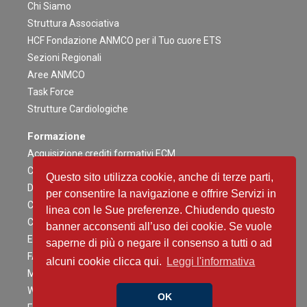
Chi Siamo
Struttura Associativa
HCF Fondazione ANMCO per il Tuo cuore ETS
Sezioni Regionali
Aree ANMCO
Task Force
Strutture Cardiologiche
Formazione
Acquisizione crediti formativi ECM
Congresso Nazionale
Questo sito utilizza cookie, anche di terze parti,
Digital ANMCO
per consentire la navigazione e offrire Servizi in
Congressi ed altri Eventi Regionali
linea con le Sue preferenze. Chiudendo questo
Campagne Educazionali Nazionali
banner acconsenti all’uso dei cookie. Se vuole
Eventi Residenziali
saperne di più o negare il consenso a tutti o ad
FAD
alcuni cookie clicca qui.
Leggi l'informativa
Master e corsi di perfezionamento
Webinar
OK