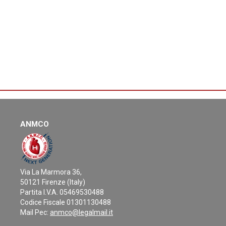
ANMCO
Via La Marmora 36,
50121 Firenze (Italy)
Partita I.V.A. 05469530488
Codice Fiscale 01301130488
Mail Pec:
anmco@legalmail.it