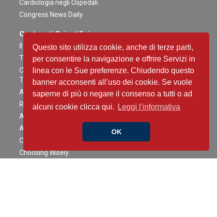
Cardiologia negli Ospedali
Congress News Daily
Contenuti Scientifici
Il caso è servito
Questo sito utilizza cookie, anche di terze parti,
The Heart Side of Oncology
per consentire la navigazione e offrire Servizi in
Critical Heart Talks - Conversazioni ad Alta intensità tra
linea con le Sue preferenze. Chiudendo questo
Terapia Intensiva e Interventistica
banner acconsenti all’uso dei cookie. Se vuole
AI NEWS IN CARDIOLOGY in less than 5 min
saperne di più o negare il consenso a tutti o ad
Richiedi la versione integrale di un articolo scientifico
alcuni cookie clicca qui.
Leggi l'informativa
ANMCO Talks Young
Approfondimenti ANMCO Regione Toscana
OK
Casi Clinici
Choosing Wisely
Clinical Competence in Cardiologia
COGITO ERGO SUM AI
Distillati di buon senso
EpiCardio Interviews
Fast&Curious