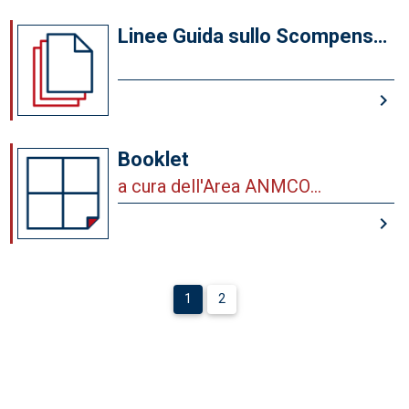
Linee Guida sullo Scompenso
Cardiaco
keyboard_arrow_right
Booklet
a cura dell'Area ANMCO
Cardioncologia
keyboard_arrow_right
1
2