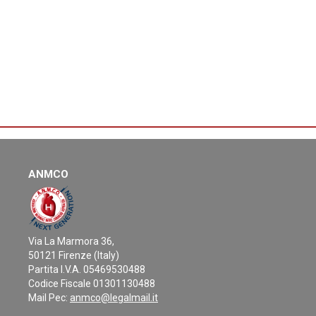
ANMCO
Via La Marmora 36,
50121 Firenze (Italy)
Partita I.V.A. 05469530488
Codice Fiscale 01301130488
Mail Pec:
anmco@legalmail.it