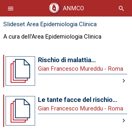
ANMCO
menu
search
Slideset Area Epidemiologia Clinica
A cura dell'Area Epidemiologia Clinica
Rischio di malattia
cardiovascolare oltre il
Gian Francesco Mureddu - Roma
colesterolo LDL
keyboard_arrow_right
Le tante facce del rischio
residuo
Gian Francesco Mureddu - Roma
keyboard_arrow_right