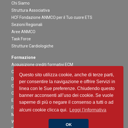
Chi Siamo
Struttura Associativa
HCF Fondazione ANMCO per il Tuo cuore ETS
Sezioni Regionali
Aree ANMCO
Task Force
Strutture Cardiologiche
Formazione
Acquisizione crediti formativi ECM
Congresso Nazionale
Questo sito utilizza cookie, anche di terze parti,
Digital ANMCO
per consentire la navigazione e offrire Servizi in
Congressi ed altri Eventi Regionali
linea con le Sue preferenze. Chiudendo questo
Campagne Educazionali Nazionali
banner acconsenti all’uso dei cookie. Se vuole
Eventi Residenziali
saperne di più o negare il consenso a tutti o ad
FAD
alcuni cookie clicca qui.
Leggi l'informativa
Master e corsi di perfezionamento
Webinar
OK