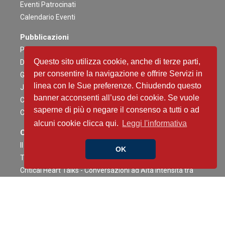
Eventi Patrocinati
Calendario Eventi
Pubblicazioni
Pubblicazioni e documenti ANMCO
Questo sito utilizza cookie, anche di terze parti,
Documenti ANMCO sul COVID-19
per consentire la navigazione e offrire Servizi in
Giornale Italiano di Cardiologia
linea con le Sue preferenze. Chiudendo questo
Journal of Cardiovascular Medicine
banner acconsenti all’uso dei cookie. Se vuole
Cardiologia negli Ospedali
saperne di più o negare il consenso a tutti o ad
Congress News Daily
alcuni cookie clicca qui.
Leggi l'informativa
Contenuti Scientifici
Il caso è servito
OK
The Heart Side of Oncology
Critical Heart Talks - Conversazioni ad Alta intensità tra
Terapia Intensiva e Interventistica
AI NEWS IN CARDIOLOGY in less than 5 min
Richiedi la versione integrale di un articolo scientifico
ANMCO Talks Young