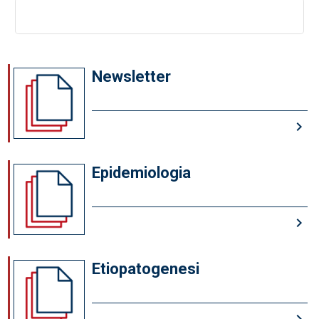
Newsletter
keyboard_arrow_right
Epidemiologia
keyboard_arrow_right
Etiopatogenesi