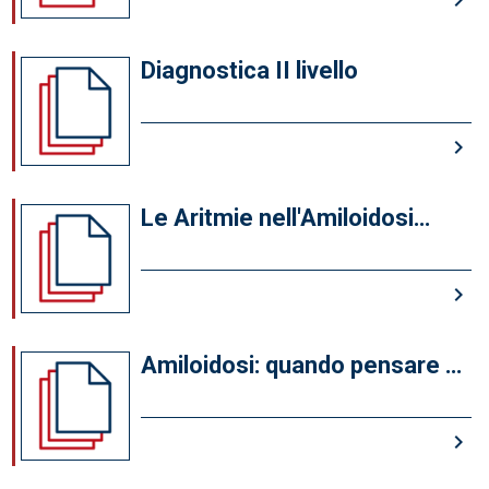
keyboard_arrow_right
Diagnostica II livello
keyboard_arrow_right
Le Aritmie nell'Amiloidosi
Cardiaca
keyboard_arrow_right
Amiloidosi: quando pensare al
trapianto cardiaco
keyboard_arrow_right