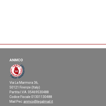
ANMCO
Via La Marmora 36,
50121 Firenze (Italy)
Partita I.V.A. 05469530488
Codice Fiscale 01301130488
Mail Pec:
anmco@legalmail.it