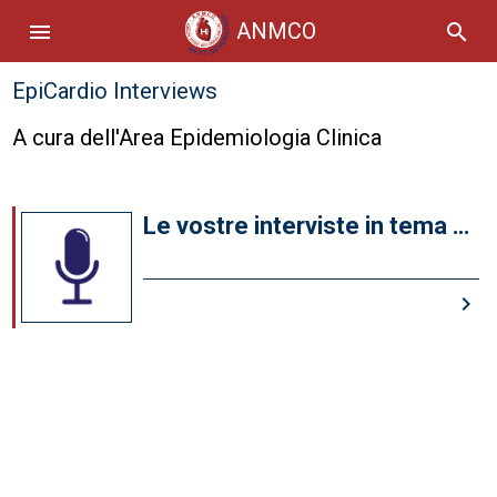
ANMCO
menu
search
EpiCardio Interviews
A cura dell'Area Epidemiologia Clinica
Le vostre interviste in tema di
Shock Cardiogeno e presidi di
supporto avanzato: “Behind
keyboard_arrow_right
the scenes” ANMCO
Nazionale 2024