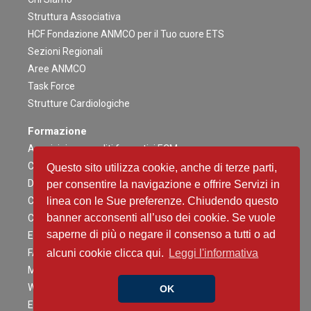
Struttura Associativa
HCF Fondazione ANMCO per il Tuo cuore ETS
Sezioni Regionali
Aree ANMCO
Task Force
Strutture Cardiologiche
Formazione
Acquisizione crediti formativi ECM
Congresso Nazionale
Questo sito utilizza cookie, anche di terze parti,
Digital ANMCO
per consentire la navigazione e offrire Servizi in
Congressi ed altri Eventi Regionali
linea con le Sue preferenze. Chiudendo questo
banner acconsenti all’uso dei cookie. Se vuole
Campagne Educazionali Nazionali
saperne di più o negare il consenso a tutti o ad
Eventi Residenziali
FAD
alcuni cookie clicca qui.
Leggi l'informativa
Master e corsi di perfezionamento
Webinar
OK
Eventi Patrocinati