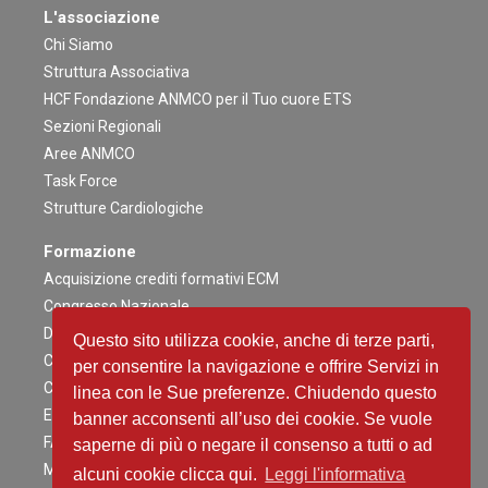
L'associazione
Chi Siamo
Struttura Associativa
HCF Fondazione ANMCO per il Tuo cuore ETS
Sezioni Regionali
Aree ANMCO
Task Force
Strutture Cardiologiche
Formazione
Acquisizione crediti formativi ECM
Congresso Nazionale
Digital ANMCO
Questo sito utilizza cookie, anche di terze parti,
Congressi ed altri Eventi Regionali
per consentire la navigazione e offrire Servizi in
Campagne Educazionali Nazionali
linea con le Sue preferenze. Chiudendo questo
Eventi Residenziali
banner acconsenti all’uso dei cookie. Se vuole
FAD
saperne di più o negare il consenso a tutti o ad
Master e corsi di perfezionamento
alcuni cookie clicca qui.
Leggi l'informativa