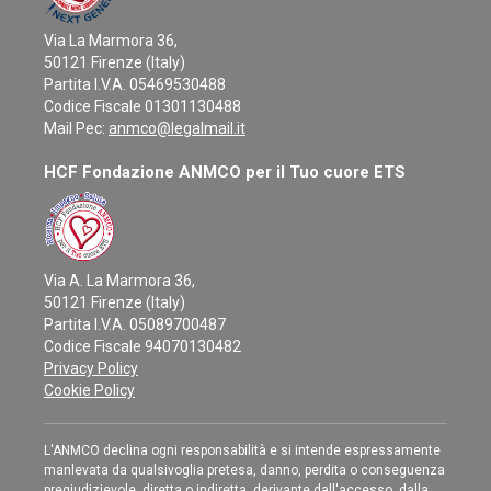
Via La Marmora 36,
50121 Firenze (Italy)
Partita I.V.A. 05469530488
Codice Fiscale 01301130488
Mail Pec:
anmco@legalmail.it
HCF Fondazione ANMCO per il Tuo cuore ETS
Via A. La Marmora 36,
50121 Firenze (Italy)
Partita I.V.A. 05089700487
Codice Fiscale 94070130482
Privacy Policy
Cookie Policy
L'ANMCO declina ogni responsabilità e si intende espressamente
manlevata da qualsivoglia pretesa, danno, perdita o conseguenza
pregiudizievole, diretta o indiretta, derivante dall'accesso, dalla