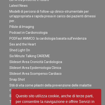
Latest News
Modelli di percorsi di follow-up clinico-strumentale per
un’appropriata e rapida presa in carico dei pazienti dimessi
per…
Pillole di Imaging
Podcast in Cardioncologia
PODFast ANMCO: la cardiologia basata sull'evidenza
Sex and the Heart
Shed Light On
Six Minute Talking CAREME
Slideset Area Cronicità Cardiologica
Slideset Area Epidemiologia Clinica
Slideset Area Scompenso Cardiaco
Snap Shot
Stili di vita come pilastri della prevenzione delle malattie
cardiovascolari: le evidenze scientifiche in pillole
Survey
Questo sito utilizza cookie, anche di terze parti,
per consentire la navigazione e offrire Servizi in
Teamwork: Flyer in cardioncologia