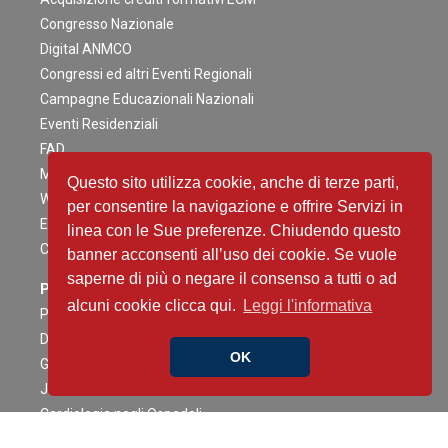
Congresso Nazionale
Digital ANMCO
Congressi ed altri Eventi Regionali
Campagne Educazionali Nazionali
Eventi Residenziali
FAD
Master e corsi di perfezionamento
Questo sito utilizza cookie, anche di terze parti,
Webinar
per consentire la navigazione e offrire Servizi in
Eventi Patrocinati
linea con le Sue preferenze. Chiudendo questo
Calendario Eventi
banner acconsenti all’uso dei cookie. Se vuole
saperne di più o negare il consenso a tutti o ad
Pubblicazioni
alcuni cookie clicca qui.
Leggi l'informativa
Pubblicazioni e documenti ANMCO
Documenti ANMCO sul COVID-19
OK
Giornale Italiano di Cardiologia
Journal of Cardiovascular Medicine
Cardiologia negli Ospedali
Congress News Daily