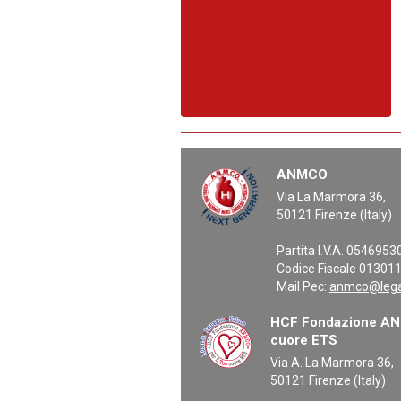
ANMCO
Via La Marmora 36,
50121 Firenze (Italy)
Partita I.V.A. 054695
Codice Fiscale 01301
Mail Pec:
anmco@legal
HCF Fondazione ANM
cuore ETS
Via A. La Marmora 36,
50121 Firenze (Italy)