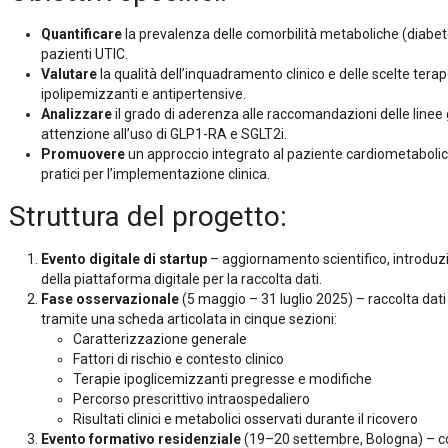
Quantificare
la prevalenza delle comorbilità metaboliche (diabete
pazienti UTIC.
Valutare
la qualità dell’inquadramento clinico e delle scelte tera
ipolipemizzanti e antipertensive.
Analizzare
il grado di aderenza alle raccomandazioni delle linee 
attenzione all’uso di GLP1-RA e SGLT2i.
Promuovere
un approccio integrato al paziente cardiometabolico
pratici per l’implementazione clinica.
Struttura del progetto:
Evento digitale di startup
– aggiornamento scientifico, introduz
della piattaforma digitale per la raccolta dati.
Fase osservazionale
(5 maggio – 31 luglio 2025) – raccolta dati
tramite una scheda articolata in cinque sezioni:
Caratterizzazione generale
Fattori di rischio e contesto clinico
Terapie ipoglicemizzanti pregresse e modifiche
Percorso prescrittivo intraospedaliero
Risultati clinici e metabolici osservati durante il ricovero
Evento formativo residenziale
(19–20 settembre, Bologna) – con