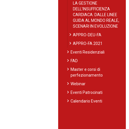
LA GESTIONE
DELL’INSUFFICIENZA
CARDIACA: DALLE LINEE
GUIDA AL MONDO REALE,
SCENARI IN EVOLUZIONE
chevron_right
APPRO-DEU-FA
chevron_right
APPRO-FA 2021
chevron_right
Eventi Residenziali
chevron_right
FAD
chevron_right
Master e corsi di
perfezionamento
chevron_right
Webinar
chevron_right
Eventi Patrocinati
chevron_right
Calendario Eventi