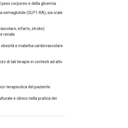
l peso corporeo e della glicemia.
la semaglutide (GLP1-RA), sia orale
ascolare, infarto, stroke)
ne renale
 obesità e malattia cardiovascolare
o di tali terapie in contesti ad alto
inico-terapeutica del paziente
rale e clinico nella pratica dei