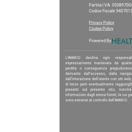
Partita I.V.A. 0508970
Codice Fiscale 940701
Privacy Policy
Cookie Policy
Powered By
L'ANMCO declina ogni responsab
espressamente manlevata da qualsiv
perdita o conseguenza pregiudizievole
derivante dall'accesso, dalla navigaz
dall'interazione dell'utente con siti web
di terze parti eventualmente raggiungib
presenti sul presente sito, nonch
informazioni dagli stessi forniti, la cui g
sono estranei al controllo dell'ANMCO.