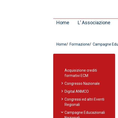
Home
L’ Associazione
Home
Formazione
Campagne Educa
Acquisizione crediti
formativi ECM
chevron_right
Congresso Nazionale
chevron_right
Digital ANMCO
chevron_right
Congressi ed altri Eventi
Regionali
expand_more
Campagne Educazionali
Nazionali