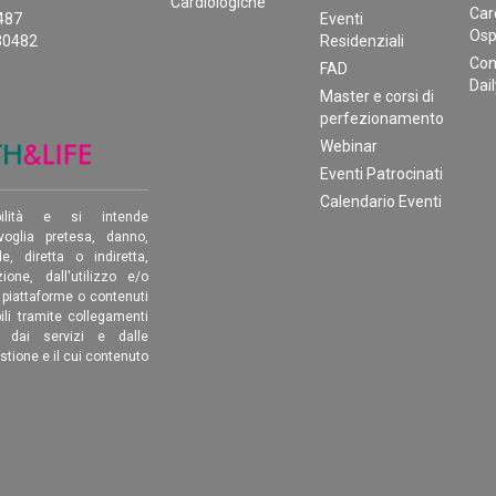
Cardiologiche
Car
0487
Eventi
Osp
30482
Residenziali
Con
FAD
Dai
Master e corsi di
perfezionamento
Webinar
Eventi Patrocinati
Calendario Eventi
ilità e si intende
oglia pretesa, danno,
, diretta o indiretta,
ione, dall'utilizzo e/o
, piattaforme o contenuti
ili tramite collegamenti
é dai servizi e dalle
estione e il cui contenuto