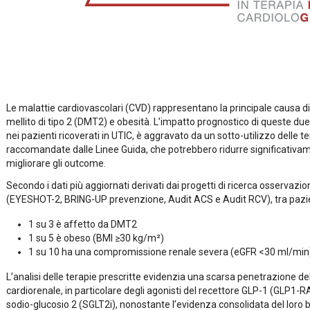
Le malattie cardiovascolari (CVD) rappresentano la principale causa d
mellito di tipo 2 (DMT2) e obesità. L’impatto prognostico di queste due
nei pazienti ricoverati in UTIC, è aggravato da un sotto-utilizzo delle 
raccomandate dalle Linee Guida, che potrebbero ridurre significativame
migliorare gli outcome.
Secondo i dati più aggiornati derivati dai progetti di ricerca osserv
(EYESHOT-2, BRING-UP prevenzione, Audit ACS e Audit RCV), tra pazient
1 su 3 è affetto da DMT2
1 su 5 è obeso (BMI ≥30 kg/m²)
1 su 10 ha una compromissione renale severa (eGFR <30 ml/min
L’analisi delle terapie prescritte evidenzia una scarsa penetrazione de
cardiorenale, in particolare degli agonisti del recettore GLP-1 (GLP1-RA)
sodio-glucosio 2 (SGLT2i), nonostante l’evidenza consolidata del loro be