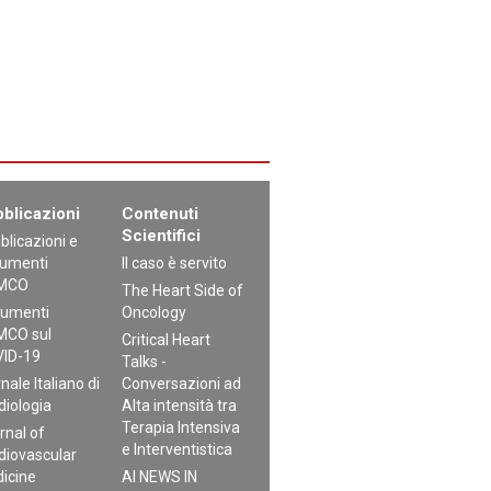
blicazioni
Contenuti
Scientifici
blicazioni e
umenti
Il caso è servito
MCO
The Heart Side of
umenti
Oncology
CO sul
Critical Heart
ID-19
Talks -
nale Italiano di
Conversazioni ad
diologia
Alta intensità tra
Terapia Intensiva
rnal of
e Interventistica
diovascular
icine
AI NEWS IN