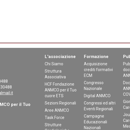
L'associazione
Formazione
Pub
Chi Siamo
Acquisizione
Pub
crediti formativi
doc
Struttura
ECM
AN
Associativa
30488
Congresso
Doc
HCF Fondazione
130488
Nazionale
ANM
ANMCO per il Tuo
mail.it
COV
cuore ETS
Digital ANMCO
Gior
Sezioni Regionali
Congressi ed altri
CO per il Tuo
Car
Eventi Regionali
Aree ANMCO
Jou
Campagne
Task Force
Car
Educazionali
Strutture
Med
Nazionali