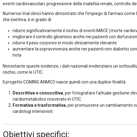
eventi cardiovascolari, progressione della malattia renale, controllo de
Numerosi trial clinici hanno dimostrato che l’impiego di farmaci come 
che iniettiva, è in grado di:
ridurre significativamente il rischio di eventi MACE (morte cardiov
migliorare il controllo glicemico anche nei pazienti con disfunzio
ridurre il peso corporeo in modo clinicamente rilevante
aumentare la sopravvivenza anche nei pazienti non diabetici con
nota
Nonostante queste evidenze, i dati nazionali evidenziano un sottoutilizz
rischio, come le UTIC.
Il progetto COMING ANMCO nasce quindi con una duplice finalità:
Descrittiva e conoscitiva
, per fotografare l’attuale gestione cl
cardiometabolico ricoverato in UTIC.
Formativa e trasformativa
, per promuovere un cambiamento cultu
cardiologi intensivisti.
Obiettivi specifici: