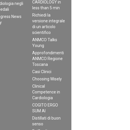
CARDIOLOGY in
diologia negli
less than 5 min
edali
Richiedi la
gress News
versione integrale
ly
di un articolo
scientifico
ANMCO Talks
Young
Approfondimenti
ANMCO Regione
Toscana
Casi Clinici
Choosing Wisely
Clinical
Competence in
Cardiologia
COGITO ERGO
SUM AI
Distillati di buon
senso