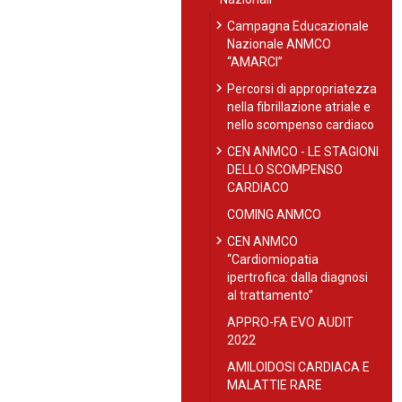
chevron_right
Campagna Educazionale
Nazionale ANMCO
“AMARCI”
chevron_right
Percorsi di appropriatezza
nella fibrillazione atriale e
nello scompenso cardiaco
chevron_right
CEN ANMCO - LE STAGIONI
DELLO SCOMPENSO
CARDIACO
COMING ANMCO
chevron_right
CEN ANMCO
“Cardiomiopatia
ipertrofica: dalla diagnosi
al trattamento”
APPRO-FA EVO AUDIT
2022
AMILOIDOSI CARDIACA E
MALATTIE RARE