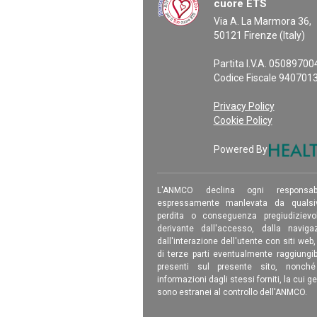
cuore ETS
Via A. La Marmora 36,
50121 Firenze (Italy)
Partita I.V.A. 0508970
Codice Fiscale 940701
Privacy Policy
Cookie Policy
Powered By
L'ANMCO declina ogni responsab
espressamente manlevata da qualsiv
perdita o conseguenza pregiudizievole
derivante dall'accesso, dalla navigaz
dall'interazione dell'utente con siti web
di terze parti eventualmente raggiungib
presenti sul presente sito, nonch
informazioni dagli stessi forniti, la cui g
sono estranei al controllo dell'ANMCO.