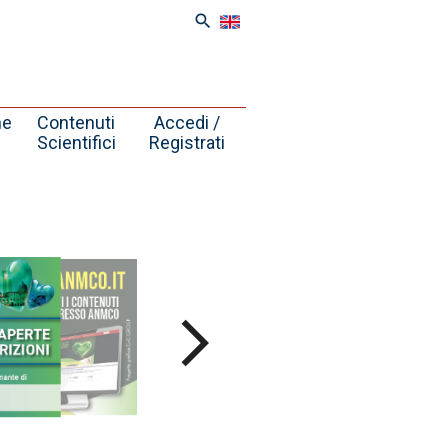
search
ne
Contenuti
Accedi /
Scientifici
Registrati
arrow_forward_ios