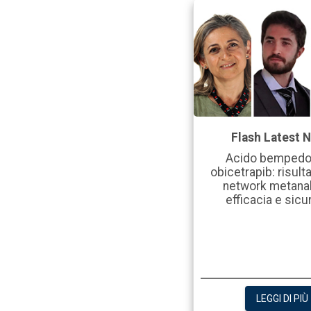
Flash Latest 
Acido bempedo
obicetrapib: risulta
network metanal
efficacia e sic
LEGGI DI PIÙ