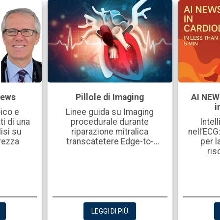
News
Pillole di Imaging
AI NEW
i
ico e
Linee guida su Imaging
ti di una
procedurale durante
Intel
isi su
riparazione mitralica
nell’ECG
urezza
transcatetere Edge-to-
per l
Edge: raccomandazioni
ris
dalla Società Americana di
Ecocardiografia
LEGGI DI PIÙ