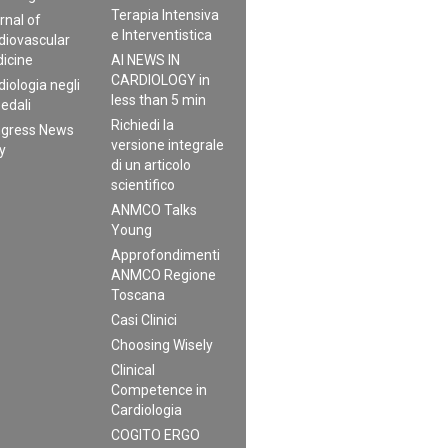
Terapia Intensiva
rnal of
e Interventistica
diovascular
icine
AI NEWS IN
CARDIOLOGY in
diologia negli
less than 5 min
edali
Richiedi la
gress News
versione integrale
ly
di un articolo
scientifico
ANMCO Talks
Young
Approfondimenti
ANMCO Regione
Toscana
Casi Clinici
Choosing Wisely
Clinical
Competence in
Cardiologia
COGITO ERGO