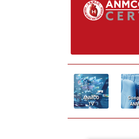
ANMCO
Cong
TV
AN