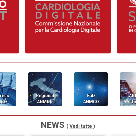
ress
Regional
FaD
AN
MCO
ANMCO
ANMCO
To
NEWS
(
Vedi tutte
)