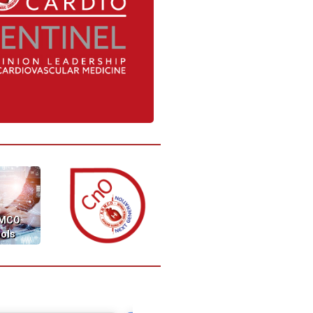
MCO
ols