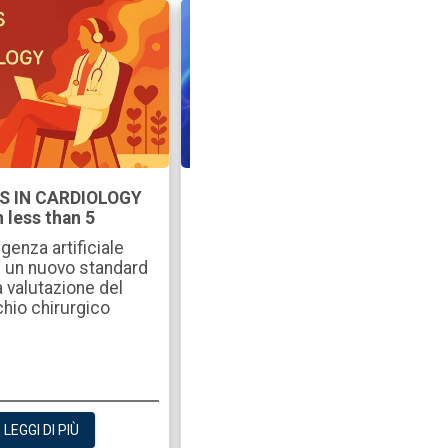
S IN CARDIOLOGY
Pillole di Imaging
n less than 5
Pericardite costrittiva.
ligenza artificiale
Dalla fisiologia costrittiva
: un nuovo standard
alla caratterizzazione
a valutazione del
biologica della malattia
chio chirurgico
LEGGI DI PIÙ
LEGGI DI PIÙ