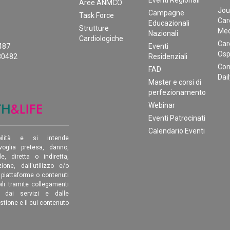
Aree ANMCO
Jou
Campagne
Task Force
Car
Educazionali
Strutture
Med
Nazionali
Cardiologiche
Car
0487
Eventi
Osp
30482
Residenziali
Con
FAD
Dai
Master e corsi di
perfezionamento
Webinar
Eventi Patrocinati
Calendario Eventi
ilità e si intende
oglia pretesa, danno,
, diretta o indiretta,
ione, dall'utilizzo e/o
, piattaforme o contenuti
ili tramite collegamenti
é dai servizi e dalle
estione e il cui contenuto