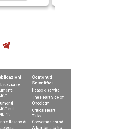
blicazioni
Contenuti
Scientifici
blicazioni e
umenti
Il caso è servito
MCO
The Heart Side of
umenti
Oncology
CO sul
Critical Heart
ID-19
Talks -
nale Italiano di
Conversazioni ad
diologia
Alta intensità tra