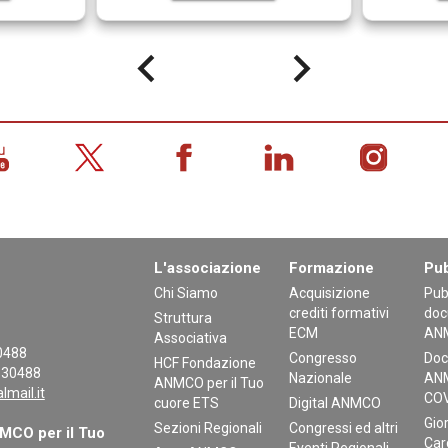
keyboard_arrow_left
keyboard_arrow_right
L'associazione
Formazione
Pub
Chi Siamo
Acquisizione
Pub
crediti formativi
doc
Struttura
ECM
AN
Associativa
30488
Congresso
Doc
HCF Fondazione
130488
Nazionale
ANM
ANMCO per il Tuo
mail.it
COV
cuore ETS
Digital ANMCO
Gior
Sezioni Regionali
Congressi ed altri
CO per il Tuo
Car
Eventi Regionali