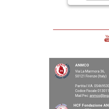
ANMCO
Via La Marmora 36,
50121 Firenze (Italy)
Partita I.V.A. 054695
Codice Fiscale 01301
Mail Pec:
anmco@legal
HCF Fondazione ANM