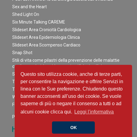
Sex and the Heart
Shed Light On
Six Minute Talking CAREME
Slideset Area Cronicità Cardiologica
Slideset Area Epidemiologia Clinica
Slideset Area Scompenso Cardiaco
Snap Shot
Stili di vita come pilastri della prevenzione delle malattie
cardiovascolari: le evidenze scientifiche in pillole
Survey
Questo sito utilizza cookie, anche di terze parti,
per consentire la navigazione e offrire Servizi in
Teamwork: Flyer in cardioncologia
linea con le Sue preferenze. Chiudendo questo
Tips&Tricks
banner acconsenti all’uso dei cookie. Se vuole
White Papers ANMCO
saperne di più o negare il consenso a tutti o ad
Fuori rubrica
alcuni cookie clicca qui.
Leggi l'informativa
Powered By
OK