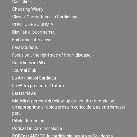
Casi Clinici
Choosing Wisely
Clinical Competence in Cardiologia
COGITO ERGO SUM AI
Distillati di buon senso
EpiCardio Interviews
Fast&Curious
Focus on… the right side of heart disease
Guidelines in Pills
Journal Club
La Amiloidosi Cardiaca
La FA tra presente e futuro
Latest News
Modelli di percorsi di follow-up clinico-strumentale per
un’appropriata e rapida presa in carico dei pazienti dimessi
per…
Pillole di Imaging
Podcast in Cardioncologia
PODFast ANMCO: la cardiologia basata sull'evidenza