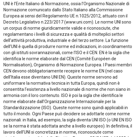
UNI è l’Ente Italiano di Normazione, ossia l’Organismo Nazionale di
Normazione comunicato dallo Stato Italiano alla Commissione
Europea ai sensi del Regolamento UE n.1025/2012, attuato con il
Decreto Legislativo n.223/2017 (www.uni.com). Le norme UNI sono
un corpus di norme giuridicamente valide e riconosciute, che
regolamentano i livelli di sicurezza e qualità di molteplici settori
dell’attività produttiva, industriale e del terzo settore. La funzione
dell’UNI è quella di produrre norme ed indicazioni, in coordinamento
con gli istituti sovrannazionali, come l’ISO e il CEN. EN è la sigla che
identifica le norme elaborate dal CEN (Comité Européen de
Normalisation), Organismo di Normazione Europea. I Paesi membri
CEN devono obbligatoriamente recepire le norme EN (nel caso
dell’Italia esse diventano UNI EN). Queste norme servono ad
uniformare la normativa tecnica in tutta Europa, quindi non è
consentita l’esistenza a livello nazionale di norme che non siano in
armonia con il loro contenuto. ISO è poi la sigla che identifica le
norme elaborate dall’Organizzazione Internazionale per la
Standardizzazione (ISO). Queste norme sono quindi applicabili in
tutto il mondo. Ogni Paese può decidere se adottarle come norme
nazionali: in Italia, ad esempio, la sigla diventa UNI ISO (o UNI EN ISO
se la norma è stata adottata anche a livello europeo). In definitiva, il
lavoro dell’UNI si concretizza in norme, riconosciute come