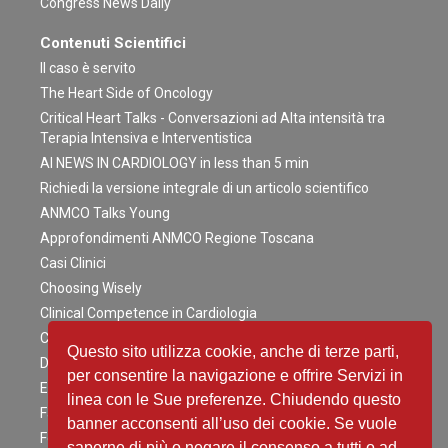
Congress News Daily
Contenuti Scientifici
Il caso è servito
The Heart Side of Oncology
Critical Heart Talks - Conversazioni ad Alta intensità tra
Terapia Intensiva e Interventistica
AI NEWS IN CARDIOLOGY in less than 5 min
Richiedi la versione integrale di un articolo scientifico
ANMCO Talks Young
Approfondimenti ANMCO Regione Toscana
Casi Clinici
Choosing Wisely
Clinical Competence in Cardiologia
COGITO ERGO SUM AI
Questo sito utilizza cookie, anche di terze parti,
Distillati di buon senso
per consentire la navigazione e offrire Servizi in
EpiCardio Interviews
linea con le Sue preferenze. Chiudendo questo
Fast&Curious
banner acconsenti all’uso dei cookie. Se vuole
Focus on… the right side of heart disease
saperne di più o negare il consenso a tutti o ad