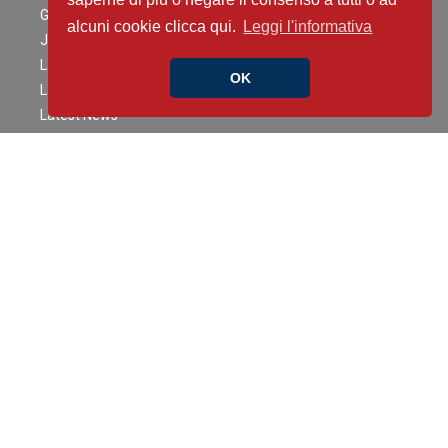
Guidelines in Pills
alcuni cookie clicca qui.
Leggi l'informativa
Journal Club
La Amiloidosi Cardiaca
OK
La FA tra presente e futuro
Latest News
Modelli di percorsi di follow-up clinico-strumentale per
un’appropriata e rapida presa in carico dei pazienti dimessi
per…
Pillole di Imaging
Podcast in Cardioncologia
PODFast ANMCO: la cardiologia basata sull'evidenza
Sex and the Heart
Shed Light On
Six Minute Talking CAREME
Slideset Area Cronicità Cardiologica
Slideset Area Epidemiologia Clinica
Slideset Area Scompenso Cardiaco
Snap Shot