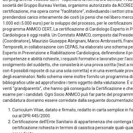
società del Gruppo Bureau Veritas, organismo autorizzato da ACCREDI
certificazione, ma opera come “facilitatore”, individuando i settori strat
prendendosi carico interamente dei costi (si pensi che nel libero mercat
1.000 ed i 5.000 euro) per lo sviluppo del processo, per le certificazioni 
programma ANMCO CERT, La certificazione di Cardiologo Esperto in Pr
Cardiologica è oggi realtà. Un Comitato ANMCO, composto dal President
(Coordinatore), Maurizio Giuseppe Abrignani, Marco Ambrosetti, Frances
Temporelli, in collaborazione con CEPAS, ha elaborato uno schema per 
Esperto in Prevenzione e Riabilitazione Cardiologica, definendone il prof
competenze e abilità richieste, i requisiti formativi e lavorativi per l’a
svolgimento del suddetto, che consisterà in una prova scritta (test a
con 4 possibili risposte di cui una sola corretta) e in una eventuale prova 
degli esaminatori. Nello schema viene inoltre fornito un programma di
bibliografico utile ad approfondire i temi oggetto della valutazione. È s
venti “grandparents”, che hanno già conseguito la Certificazione e che 
esame per i candidati. Ogni Socio ANMCO può far parte del programma.
candidatura dovranno essere corredate dalla seguente documentazi
Curriculum Vitae, datato e firmato, redatto in carta semplice in fo
cui al DPR 445/2000.
Certificazione dell’Ente Sanitario di appartenenza che contenga l
certificazione richiesta in termini di casistica personale quali-qu