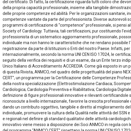
del certificato. Di fatto, la certificazione riguarda tutti coloro che d
della propria capacità professionale, insieme alla tangibile dimostra
delle proprie competenze ed abilità. Per le organizzazioni sanitarie, ino
competenze vantate da parte del professionista. Diverse autorevoli so
programmi di certificazione di “competence” professionale, si pensi a
Society of Cardiology. Tuttavia, tali certificazioni, pur costituendo l’evi
professionista di un sistematico aggiornamento professionale, possono
individuale ma non hanno le caratteristiche che ne rendano possibile 
registrazione da parte di Istituzioni o Enti del nostro Paese. Infatti, p
internazionalmente, secondo la norma UNI CEN ISO 17024, le certificaz
seguito della verifica dei requisiti e di un esame, da un Ente terzo ind
Unico Italiano di Accreditamento ACCREDIA. Come già esposto in un p
di questa Rivista, ANMCO, nel quadro delle progettualità del piano 
CERT”, un programma per la Certificazione delle Competenze Professio
della nostra specializzazione (Elettrostimolazione Cardiaca; Scompen
Cardiologica; Cardiologia Preventiva e Riabilitativa; Cardiologia Digital
definizione di figure professionali innovative e rilevanti certificando
riconosciute a livello internazionale, favorire la crescita professionale
dando un contributo oggettivo, tangibile e diretto al miglioramento del
individuale, promuovere la cultura della Qualità nelle attività del SSN e 
e regionali nel definire gli standard qualitativi delle attività cardiologi
innovativo viene messo a disposizione dei Soci ANMCO in regola con le q
del programma “ANMCO CERT” rispettano la norma UNI CEN ISO 17024 