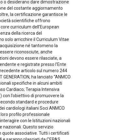
evono o desiderano dare dimostrazione
zione del costante aggiornamento
ltre, la certificazione garantisce le
cietà scientifiche offrono
l core curriculum dell’European
denza della ricerca del
 solo arricchire il Curriculum Vitae
l’acquisizione né tantomeno la
er essere riconosciute, anche
ioni devono essere rilasciate, a
ipendente e registrate presso l’Ente
recedente articolo sul numero 244
NEXT GENERATION, ha lanciato “ANMCO
nali specifiche in alcuni ambiti
so Cardiaco; Terapia Intensiva
e) con l’obiettivo di promuovere la
le secondo standard e procedure
 dei cardiologi italiani Soci ANMCO
 loro profilo professionale
interagire con le Istituzioni nazionali
che nazionali. Questo servizio
uote associative. Tutti i certificati
e saranno rilasciati da CEPAS,