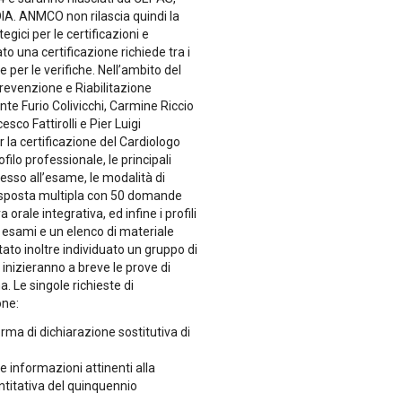
A. ANMCO non rilascia quindi la
egici per le certificazioni e
o una certificazione richiede tra i
e per le verifiche. Nell’ambito del
evenzione e Riabilitazione
e Furio Colivicchi, Carmine Riccio
co Fattirolli e Pier Luigi
la certificazione del Cardiologo
ilo professionale, le principali
ccesso all’esame, le modalità di
 risposta multipla con 50 domande
orale integrativa, ed infine i profili
 esami e un elenco di materiale
tato inoltre individuato un gruppo di
inizieranno a breve le prove di
 Le singole richieste di
one:
rma di dichiarazione sostitutiva di
e informazioni attinenti alla
antitativa del quinquennio