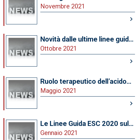
valutazione e diagnosi del
Novembre 2021
dolore toracico
keyboard_arrow_right
Novità dalle ultime linee guida
ESC sulle valvulopatie
Ottobre 2021
keyboard_arrow_right
Ruolo terapeutico dell’acido
bempedoico: Position Paper
Maggio 2021
dell’ANMCO
keyboard_arrow_right
Le Linee Guida ESC 2020 sulla
cardiologia dello sport e
Gennaio 2021
sull’esercizio fisico in