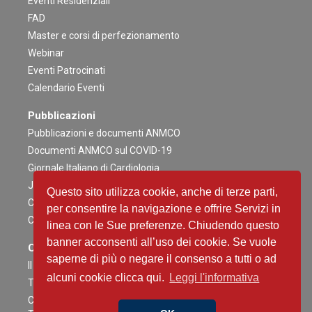
Eventi Residenziali
FAD
Master e corsi di perfezionamento
Webinar
Eventi Patrocinati
Calendario Eventi
Pubblicazioni
Pubblicazioni e documenti ANMCO
Documenti ANMCO sul COVID-19
Giornale Italiano di Cardiologia
Journal of Cardiovascular Medicine
Questo sito utilizza cookie, anche di terze parti,
Cardiologia negli Ospedali
per consentire la navigazione e offrire Servizi in
Congress News Daily
linea con le Sue preferenze. Chiudendo questo
banner acconsenti all’uso dei cookie. Se vuole
Contenuti Scientifici
saperne di più o negare il consenso a tutti o ad
Il caso è servito
alcuni cookie clicca qui.
Leggi l'informativa
The Heart Side of Oncology
Critical Heart Talks - Conversazioni ad Alta intensità tra