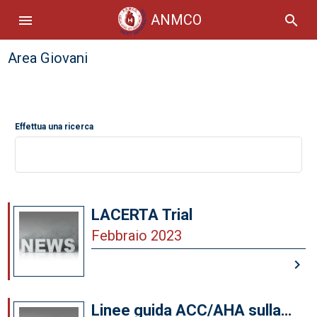
ANMCO
menu
search
Area Giovani
Effettua una ricerca
LACERTA Trial
Febbraio 2023
keyboard_arrow_right
Linee guida ACC/AHA sulla