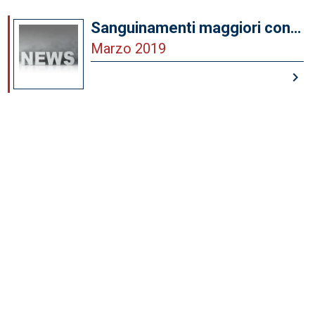
Sanguinamenti maggiori con
vecchi e nuovi anticoagulanti:
Marzo 2019
come gestirli - Misure
keyboard_arrow_right
generali