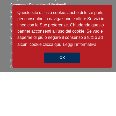
Campagne Educazionali Nazionali
Eventi Residenziali
Questo sito utilizza cookie, anche di terze parti,
FAD
per consentire la navigazione e offrire Servizi in
Master e corsi di perfezionamento
linea con le Sue preferenze. Chiudendo questo
Webinar
banner acconsenti all’uso dei cookie. Se vuole
Eventi Patrocinati
saperne di più o negare il consenso a tutti o ad
Calendario Eventi
alcuni cookie clicca qui.
Leggi l'informativa
Pubblicazioni
OK
Pubblicazioni e documenti ANMCO
Documenti ANMCO sul COVID-19
Giornale Italiano di Cardiologia
Journal of Cardiovascular Medicine
Cardiologia negli Ospedali
Congress News Daily
Contenuti Scientifici
Il caso è servito