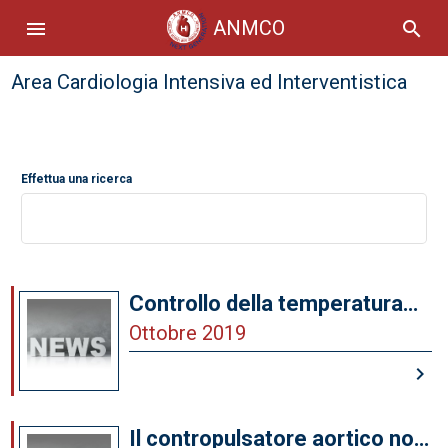
ANMCO
menu
search
Area Cardiologia Intensiva ed Interventistica
Effettua una ricerca
Controllo della temperatura
nell’arresto cardiaco da ritmi
Ottobre 2019
non defibrillabili
keyboard_arrow_right
Il contropulsatore aortico non