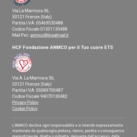
Via La Marmora 36,
50121 Firenze (Italy)
Partita I.V.A. 05469530488
Codice Fiscale 01301130488
Mail Pec:
anmco@legalmail.it
HCF Fondazione ANMCO per il Tuo cuore ETS
Via A. La Marmora 36,
50121 Firenze (Italy)
Partita I.V.A. 05089700487
Codice Fiscale 94070130482
Privacy Policy
Cookie Policy
L'ANMCO declina ogni responsabilità e si intende espressamente
manlevata da qualsivoglia pretesa, danno, perdita o conseguenza
pregiudizievole, diretta o indiretta, derivante dall'accesso, dalla