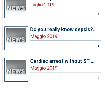
solo nell’infarto miocardico
Luglio 2019
keyboard_arrow_right
Do you really know sepsis?
(Tutto ciò che un Cardiologo
Maggio 2019
dovrebbe sapere sulla sepsi)
keyboard_arrow_right
Cardiac arrest without ST-
segment elevation: to cath or
Maggio 2019
not to cath? The COACT trial
keyboard_arrow_right