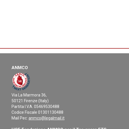
ANMCO
Via La Marmora 36,
50121 Firenze (Italy)
Partita I.V.A. 05469530488
Codice Fiscale 01301130488
Mail Pec:
anmco@legalmail.it