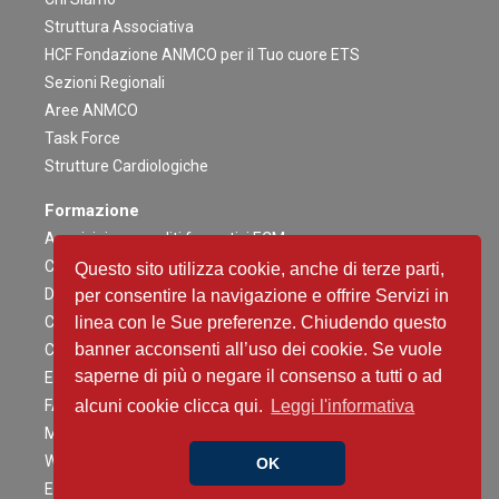
Struttura Associativa
HCF Fondazione ANMCO per il Tuo cuore ETS
Sezioni Regionali
Aree ANMCO
Task Force
Strutture Cardiologiche
Formazione
Acquisizione crediti formativi ECM
Congresso Nazionale
Questo sito utilizza cookie, anche di terze parti,
Digital ANMCO
per consentire la navigazione e offrire Servizi in
Congressi ed altri Eventi Regionali
linea con le Sue preferenze. Chiudendo questo
banner acconsenti all’uso dei cookie. Se vuole
Campagne Educazionali Nazionali
saperne di più o negare il consenso a tutti o ad
Eventi Residenziali
FAD
alcuni cookie clicca qui.
Leggi l'informativa
Master e corsi di perfezionamento
Webinar
OK
Eventi Patrocinati