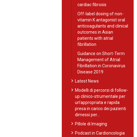
cardiac fibrosis
Off-label dosing of non-
vitamin K antagonist oral
anticoagulants and clinical
outcomes in Asian
patients with atrial
fibrillation
Guidance on Short-Term
Management of Atrial
Fibrillation in Coronavirus
Disease 2019
chevron_right
Latest News
chevron_right
Modelli di percorsi di follow-
up clinico-strumentale per
un’appropriata e rapida
presa in carico dei pazienti
dimessi per…
chevron_right
Pillole di Imaging
chevron_right
Podcast in Cardioncologia