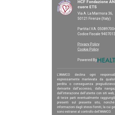
HCF Fondazione ANM
cuore ETS
Via A. La Marmora 36,
50121 Firenze (Italy)
Partita I.V.A. 0508970
Codice Fiscale 940701
Privacy Policy
Cookie Policy
Powered By
L'ANMCO declina ogni responsab
espressamente manlevata da qualsiv
perdita o conseguenza pregiudizievole
derivante dall'accesso, dalla navigaz
dall'interazione dell'utente con siti web
di terze parti eventualmente raggiungib
presenti sul presente sito, nonch
informazioni dagli stessi forniti, la cui g
sono estranei al controllo dell'ANMCO.