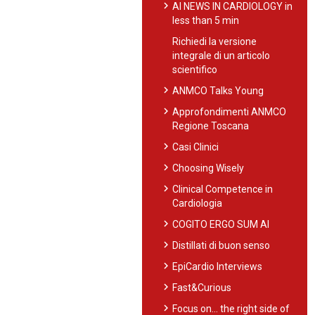
chevron_right
AI NEWS IN CARDIOLOGY in
less than 5 min
Richiedi la versione
integrale di un articolo
scientifico
chevron_right
ANMCO Talks Young
chevron_right
Approfondimenti ANMCO
Regione Toscana
chevron_right
Casi Clinici
chevron_right
Choosing Wisely
chevron_right
Clinical Competence in
Cardiologia
chevron_right
COGITO ERGO SUM AI
chevron_right
Distillati di buon senso
chevron_right
EpiCardio Interviews
chevron_right
Fast&Curious
chevron_right
Focus on… the right side of