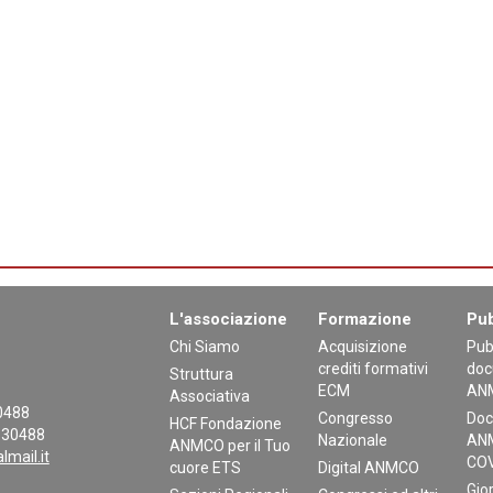
L'associazione
Formazione
Pub
Chi Siamo
Acquisizione
Pub
crediti formativi
doc
Struttura
ECM
AN
Associativa
30488
Congresso
Doc
HCF Fondazione
130488
Nazionale
ANM
ANMCO per il Tuo
mail.it
COV
cuore ETS
Digital ANMCO
Gior