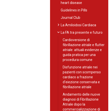
heart disease
Guidelines in Pills
Journal Club
chevron_right
La Amiloidosi Cardiaca
expand_more
La FA tra presente e futuro
Cardioversione di
fibrillazione atriale e flutter
atriale: attuali evidenze e
guida pratica per una
procedura comune
Disfunzione atriale nei
pazienti con scompenso
cardiaco a frazione
d'eiezione conservata e
fibrillazione atriale
Andamento delle nuove
diagnosi di Fibrillazione
Atriale dopo la
commercializzazione di