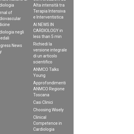
diologia
Alta intensità tra
Terapia Intensiva
rnal of
e Interventistica
diovascular
icine
AI NEWS IN
CARDIOLOGY in
diologia negli
less than 5 min
edali
Richiedi la
gress News
versione integrale
ly
di un articolo
scientifico
ANMCO Talks
Young
Approfondimenti
ANMCO Regione
Toscana
Casi Clinici
Choosing Wisely
Clinical
Competence in
Cardiologia