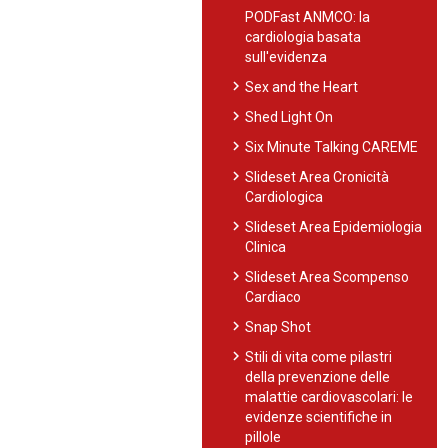
PODFast ANMCO: la
cardiologia basata
sull'evidenza
chevron_right
Sex and the Heart
chevron_right
Shed Light On
chevron_right
Six Minute Talking CAREME
chevron_right
Slideset Area Cronicità
Cardiologica
chevron_right
Slideset Area Epidemiologia
Clinica
chevron_right
Slideset Area Scompenso
Cardiaco
chevron_right
Snap Shot
chevron_right
Stili di vita come pilastri
della prevenzione delle
malattie cardiovascolari: le
evidenze scientifiche in
pillole