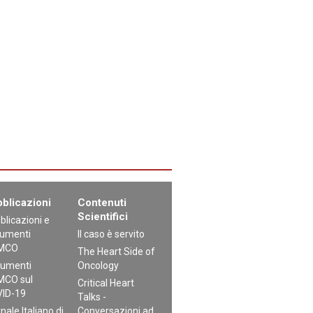
blicazioni
Contenuti
Scientifici
blicazioni e
umenti
Il caso è servito
MCO
The Heart Side of
umenti
Oncology
CO sul
Critical Heart
ID-19
Talks -
nale Italiano di
Conversazioni ad