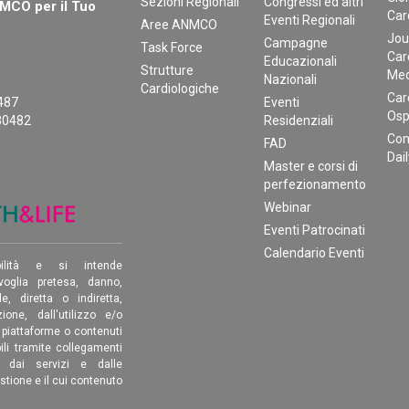
Sezioni Regionali
Congressi ed altri
CO per il Tuo
Car
Eventi Regionali
Aree ANMCO
Jou
Campagne
Task Force
Car
Educazionali
Strutture
Med
Nazionali
Cardiologiche
Car
0487
Eventi
Osp
30482
Residenziali
Con
FAD
Dai
Master e corsi di
perfezionamento
Webinar
Eventi Patrocinati
Calendario Eventi
ilità e si intende
oglia pretesa, danno,
, diretta o indiretta,
ione, dall'utilizzo e/o
, piattaforme o contenuti
ili tramite collegamenti
é dai servizi e dalle
estione e il cui contenuto