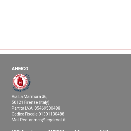
ANMCO
Via La Marmora 36,
50121 Firenze (Italy)
Partita I.V.A. 05469530488
Codice Fiscale 01301130488
Mail Pec:
anmco@legalmail.it