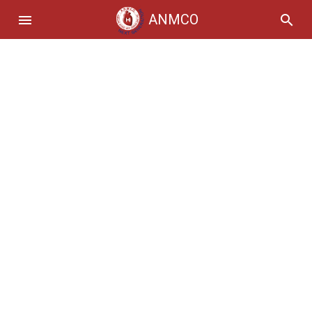
ANMCO
menu
search