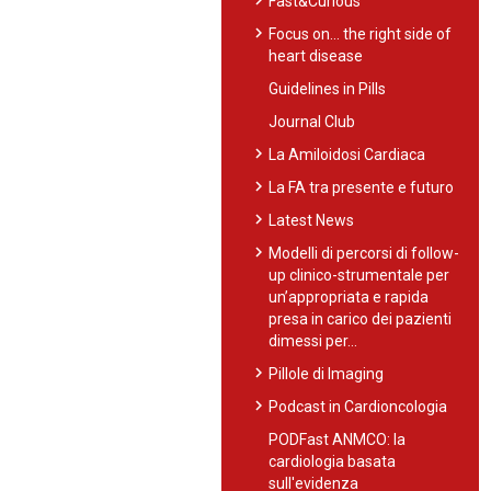
Fast&Curious
chevron_right
Focus on… the right side of
heart disease
Guidelines in Pills
Journal Club
chevron_right
La Amiloidosi Cardiaca
chevron_right
La FA tra presente e futuro
chevron_right
Latest News
chevron_right
Modelli di percorsi di follow-
up clinico-strumentale per
un’appropriata e rapida
presa in carico dei pazienti
dimessi per…
chevron_right
Pillole di Imaging
chevron_right
Podcast in Cardioncologia
PODFast ANMCO: la
cardiologia basata
sull'evidenza