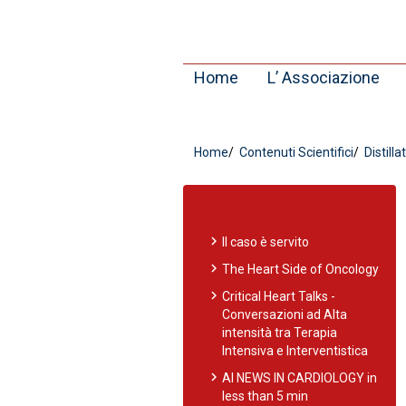
Home
L’ Associazione
Home
Contenuti Scientifici
Distilla
chevron_right
Il caso è servito
chevron_right
The Heart Side of Oncology
chevron_right
Critical Heart Talks -
Conversazioni ad Alta
intensità tra Terapia
Intensiva e Interventistica
chevron_right
AI NEWS IN CARDIOLOGY in
less than 5 min