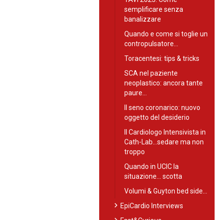
semplificare senza
banalizzare
Quando e come si toglie un
contropulsatore…
Toracentesi: tips & tricks
SCA nel paziente
neoplastico: ancora tante
paure…
Il seno coronarico: nuovo
oggetto del desiderio
Il Cardiologo Intensivista in
Cath-Lab…sedare ma non
troppo
Quando in UCIC la
situazione… scotta
Volumi & Guyton bed side…
chevron_right
EpiCardio Interviews
chevron_right