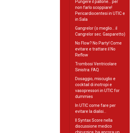
Pungere il pallone… per
non farlo scoppiare!
Pericardiocentesi in UTIC e
in Sala
Gangrelor (o meglio… il
Cangrelor sec. Gasparetto)
No Flow? No Party! Come
evitare e trattare il No
Reflow
Trombosi Ventricolare
Sinistra: FAQ
Dosaggio, miscuglio e
cocktail di inotropi e
vasopressori in UTIC for
dummies
In UTIC come fare per
evitare la dialisi…
Il Syntax Score nella
discussione medico
chirurgica: ha ancora un