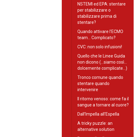
NSTEMI ed EPA: stentare
per stabilizzare o
stabilizzare prima di
stentare?
Quando attivare l’ECMO
team… Complicato?
CVC: non solo infusioni!
Quello che le Linee Guida
non dicono (…siamo così…
dolcemente complicate…)
Tronco comune quando
stentare quando
intervenire
Il ritorno venoso: come fa il
sangue a tornare al cuore?
Dall’Impella all'Espella
A tricky puzzle: an
alternative solution