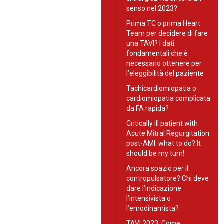
senso nel 2023?
Prima TC o prima Heart
Team per decidere di fare
una TAVI? I dati
fondamentali che è
necessario ottenere per
l’eleggibilità del paziente
Tachicardiomiopatia o
cardiomiopatia complicata
da FA rapida?
Critically ill patient with
Acute Mitral Regurgitation
post-AMI: what to do? It
should be my turn!
Ancora spazio per il
contropulsatore? Chi deve
dare l’indicazione
l’intensivista o
l’emodinamista?
TAVI 2023: Come