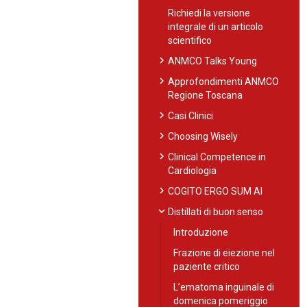
Richiedi la versione
integrale di un articolo
scientifico
chevron_right
ANMCO Talks Young
chevron_right
Approfondimenti ANMCO
Regione Toscana
chevron_right
Casi Clinici
chevron_right
Choosing Wisely
chevron_right
Clinical Competence in
Cardiologia
chevron_right
COGITO ERGO SUM AI
expand_more
Distillati di buon senso
Introduzione
Frazione di eiezione nel
paziente critico
L’ematoma inguinale di
domenica pomeriggio