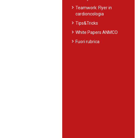
chevron_right
Teamwork: Flyer in
cardioncologia
chevron_right
Tips&Tricks
chevron_right
White Papers ANMCO
chevron_right
Fuori rubrica