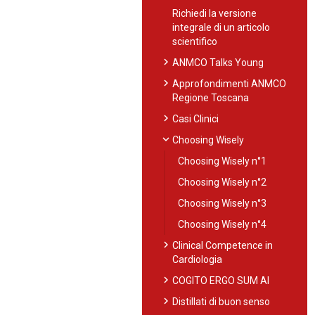
Richiedi la versione
integrale di un articolo
scientifico
chevron_right
ANMCO Talks Young
chevron_right
Approfondimenti ANMCO
Regione Toscana
chevron_right
Casi Clinici
expand_more
Choosing Wisely
Choosing Wisely n°1
Choosing Wisely n°2
Choosing Wisely n°3
Choosing Wisely n°4
chevron_right
Clinical Competence in
Cardiologia
chevron_right
COGITO ERGO SUM AI
chevron_right
Distillati di buon senso