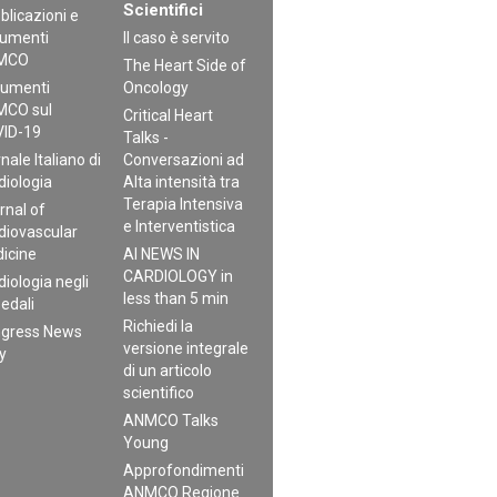
Scientifici
blicazioni e
umenti
Il caso è servito
MCO
The Heart Side of
umenti
Oncology
CO sul
Critical Heart
ID-19
Talks -
nale Italiano di
Conversazioni ad
diologia
Alta intensità tra
Terapia Intensiva
rnal of
e Interventistica
diovascular
icine
AI NEWS IN
CARDIOLOGY in
diologia negli
less than 5 min
edali
Richiedi la
gress News
versione integrale
ly
di un articolo
scientifico
ANMCO Talks
Young
Approfondimenti
ANMCO Regione