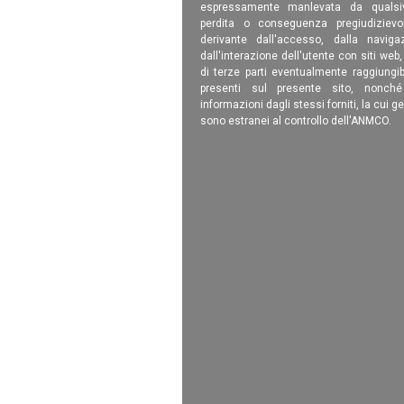
espressamente manlevata da qualsiv
perdita o conseguenza pregiudizievole
derivante dall'accesso, dalla navigaz
dall'interazione dell'utente con siti web
di terze parti eventualmente raggiungib
presenti sul presente sito, nonch
informazioni dagli stessi forniti, la cui g
sono estranei al controllo dell'ANMCO.