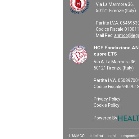
Via La Marmora 36,
50121 Firenze (Italy)
Partita I.V.A. 054695
Codice Fiscale 01301
Mail Pec:
anmco@legal
HCF Fondazione ANM
cuore ETS
Via A. La Marmora 36,
50121 Firenze (Italy)
Partita I.V.A. 0508970
Codice Fiscale 940701
Privacy Policy
Cookie Policy
Powered By
L'ANMCO declina ogni responsab