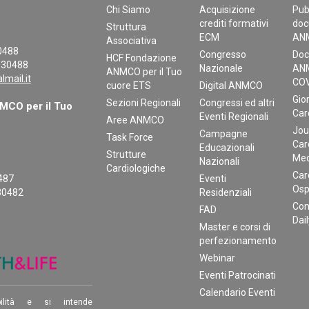
Chi Siamo
Acquisizione
Pub
crediti formativi
doc
Struttura
ECM
AN
Associativa
30488
Congresso
Doc
HCF Fondazione
130488
Nazionale
ANM
ANMCO per il Tuo
mail.it
COV
cuore ETS
Digital ANMCO
Gior
Sezioni Regionali
Congressi ed altri
CO per il Tuo
Car
Eventi Regionali
Aree ANMCO
Jou
Campagne
Task Force
Car
Educazionali
Strutture
Med
Nazionali
Cardiologiche
Car
0487
Eventi
Osp
30482
Residenziali
Con
FAD
Dai
Master e corsi di
perfezionamento
Webinar
Eventi Patrocinati
Calendario Eventi
ilità e si intende