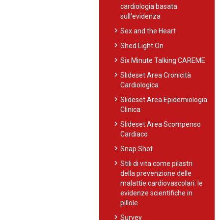
cardiologia basata
sull'evidenza
chevron_right
Sex and the Heart
chevron_right
Shed Light On
chevron_right
Six Minute Talking CAREME
chevron_right
Slideset Area Cronicità
Cardiologica
chevron_right
Slideset Area Epidemiologia
Clinica
chevron_right
Slideset Area Scompenso
Cardiaco
chevron_right
Snap Shot
chevron_right
Stili di vita come pilastri
della prevenzione delle
malattie cardiovascolari: le
evidenze scientifiche in
pillole
chevron_right
Survey