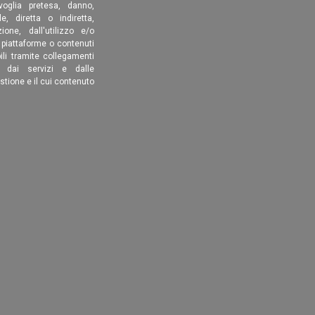
oglia pretesa, danno,
, diretta o indiretta,
ione, dall'utilizzo e/o
, piattaforme o contenuti
ili tramite collegamenti
é dai servizi e dalle
estione e il cui contenuto