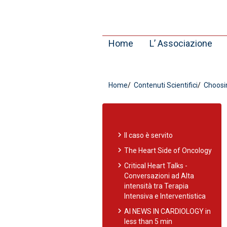
Home
L’ Associazione
Home
Contenuti Scientifici
Choosin
chevron_right
Il caso è servito
chevron_right
The Heart Side of Oncology
chevron_right
Critical Heart Talks -
Conversazioni ad Alta
intensità tra Terapia
Intensiva e Interventistica
chevron_right
AI NEWS IN CARDIOLOGY in
less than 5 min