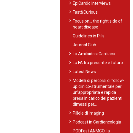
chevron_right
EpiCardio Interviews
chevron_right
Fast&Curious
chevron_right
Focus on… the right side of
heart disease
Guidelines in Pills
Journal Club
chevron_right
La Amiloidosi Cardiaca
chevron_right
La FA tra presente e futuro
chevron_right
Latest News
chevron_right
Modelli di percorsi di follow-
up clinico-strumentale per
un’appropriata e rapida
presa in carico dei pazienti
dimessi per…
chevron_right
Pillole di Imaging
chevron_right
Podcast in Cardioncologia
PODFast ANMCO: la