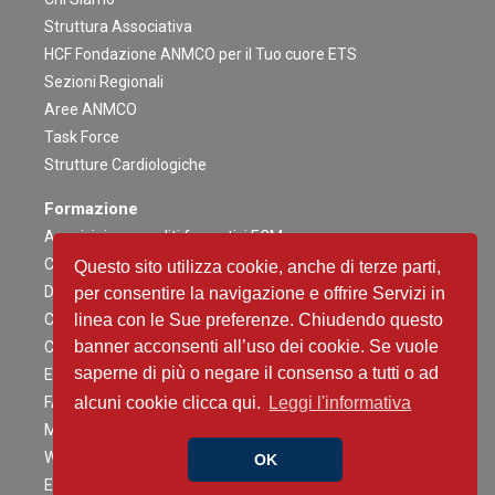
Struttura Associativa
HCF Fondazione ANMCO per il Tuo cuore ETS
Sezioni Regionali
Aree ANMCO
Task Force
Strutture Cardiologiche
Formazione
Acquisizione crediti formativi ECM
Congresso Nazionale
Questo sito utilizza cookie, anche di terze parti,
Digital ANMCO
per consentire la navigazione e offrire Servizi in
Congressi ed altri Eventi Regionali
linea con le Sue preferenze. Chiudendo questo
banner acconsenti all’uso dei cookie. Se vuole
Campagne Educazionali Nazionali
saperne di più o negare il consenso a tutti o ad
Eventi Residenziali
FAD
alcuni cookie clicca qui.
Leggi l'informativa
Master e corsi di perfezionamento
Webinar
OK
Eventi Patrocinati