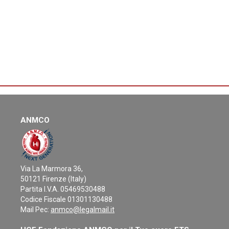
ANMCO
Via La Marmora 36,
50121 Firenze (Italy)
Partita I.V.A. 05469530488
Codice Fiscale 01301130488
Mail Pec:
anmco@legalmail.it