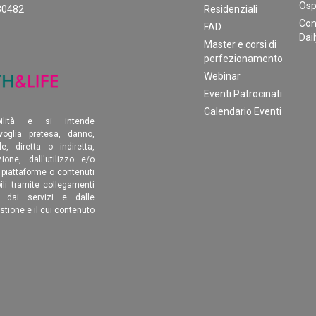
Osp
30482
Residenziali
Con
FAD
Dai
Master e corsi di
perfezionamento
Webinar
Eventi Patrocinati
Calendario Eventi
ilità e si intende
oglia pretesa, danno,
, diretta o indiretta,
ione, dall'utilizzo e/o
, piattaforme o contenuti
ili tramite collegamenti
é dai servizi e dalle
estione e il cui contenuto