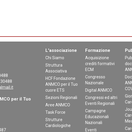
L'associazione
Formazione
Pub
Chi Siamo
Acquisizione
Pub
crediti formativi
doc
Struttura
ECM
AN
Associativa
30488
Congresso
Doc
HCF Fondazione
130488
Nazionale
ANM
ANMCO per il Tuo
mail.it
COV
cuore ETS
Digital ANMCO
Gior
Sezioni Regionali
Congressi ed altri
CO per il Tuo
Car
Eventi Regionali
Aree ANMCO
Jou
Campagne
Task Force
Car
Educazionali
Strutture
Med
Nazionali
Cardiologiche
Car
0487
Eventi