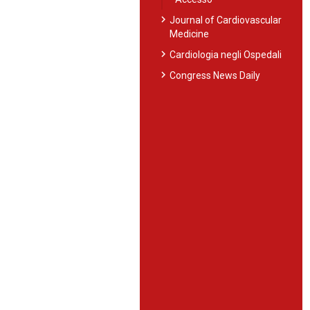
chevron_right
Journal of Cardiovascular
Medicine
chevron_right
Cardiologia negli Ospedali
chevron_right
Congress News Daily