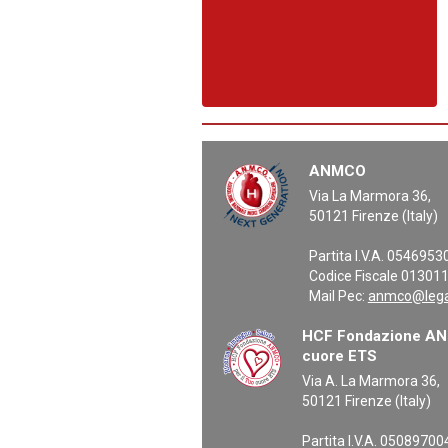
ANMCO
Via La Marmora 36,
50121 Firenze (Italy)
Partita I.V.A. 054695
Codice Fiscale 01301
Mail Pec:
anmco@legal
HCF Fondazione ANM
cuore ETS
Via A. La Marmora 36,
50121 Firenze (Italy)
Partita I.V.A. 0508970