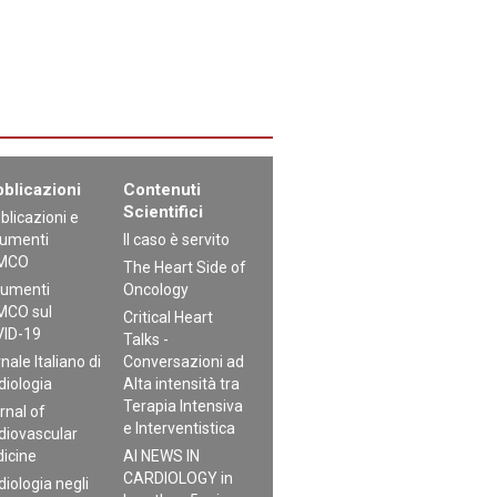
blicazioni
Contenuti
Scientifici
blicazioni e
umenti
Il caso è servito
MCO
The Heart Side of
umenti
Oncology
CO sul
Critical Heart
ID-19
Talks -
nale Italiano di
Conversazioni ad
diologia
Alta intensità tra
Terapia Intensiva
rnal of
e Interventistica
diovascular
icine
AI NEWS IN
CARDIOLOGY in
diologia negli