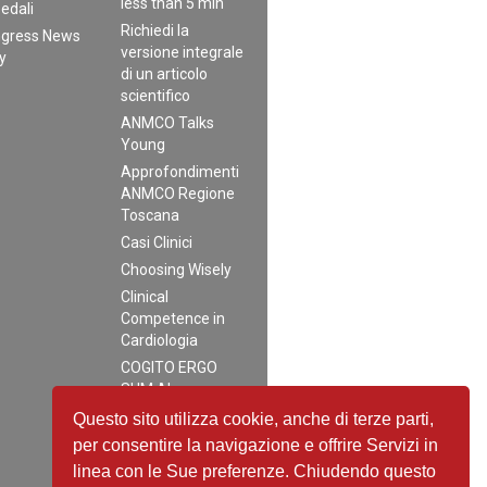
less than 5 min
edali
Richiedi la
gress News
versione integrale
ly
di un articolo
scientifico
ANMCO Talks
Young
Approfondimenti
ANMCO Regione
Toscana
Casi Clinici
Choosing Wisely
Clinical
Competence in
Cardiologia
COGITO ERGO
SUM AI
Distillati di buon
Questo sito utilizza cookie, anche di terze parti,
senso
per consentire la navigazione e offrire Servizi in
EpiCardio
linea con le Sue preferenze. Chiudendo questo
Interviews