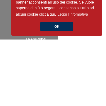
banner acconsenti all’uso dei cookie. Se vuole
Fast&Curious
saperne di più o negare il consenso a tutti o ad
Focus on… the
alcuni cookie clicca qui.
Leggi l'informativa
right side of heart
disease
OK
Guidelines in Pills
Journal Club
La Amiloidosi
Cardiaca
La FA tra presente
e futuro
Latest News
Modelli di percorsi
di follow-up
clinico-
strumentale per
un’appropriata e
rapida presa in
carico dei pazienti
dimessi per…
Pillole di Imaging