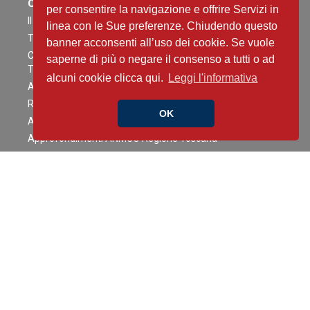
Contenuti Scientifici
per consentire la navigazione e offrire Servizi in
Il caso è servito
linea con le Sue preferenze. Chiudendo questo
The Heart Side of Oncology
banner acconsenti all’uso dei cookie. Se vuole
Critical Heart Talks - Conversazioni ad Alta intensità tra
saperne di più o negare il consenso a tutti o ad
Terapia Intensiva e Interventistica
alcuni cookie clicca qui.
Leggi l'informativa
AI NEWS IN CARDIOLOGY in less than 5 min
Richiedi la versione integrale di un articolo scientifico
OK
ANMCO Talks Young
Approfondimenti ANMCO Regione Toscana
Casi Clinici
Choosing Wisely
Clinical Competence in Cardiologia
COGITO ERGO SUM AI
Distillati di buon senso
EpiCardio Interviews
Fast&Curious
Focus on… the right side of heart disease
Guidelines in Pills