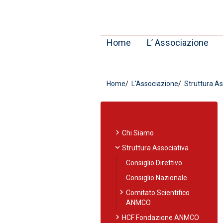
Home
L’ Associazione
Home
L'Associazione
Struttura As
chevron_right
Chi Siamo
expand_more
Struttura Associativa
Consiglio Direttivo
Consiglio Nazionale
chevron_right
Comitato Scientifico
ANMCO
chevron_right
HCF Fondazione ANMCO