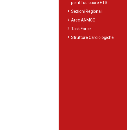
per il Tuo cuore ETS
chevron_right
Sezioni Regionali
chevron_right
Aree ANMCO
chevron_right
Task Force
chevron_right
Strutture Cardiologiche