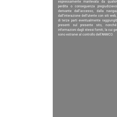
espressamente manlevata da qualsiv
perdita o conseguenza pregiudizievole
derivante dall'accesso, dalla navigaz
dall'interazione dell'utente con siti web
di terze parti eventualmente raggiungib
presenti sul presente sito, nonch
informazioni dagli stessi forniti, la cui g
sono estranei al controllo dell'ANMCO.