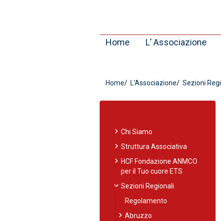
Home
L’ Associazione
Home
L'Associazione
Sezioni Regi
chevron_right
Chi Siamo
chevron_right
Struttura Associativa
chevron_right
HCF Fondazione ANMCO
per il Tuo cuore ETS
expand_more
Sezioni Regionali
Regolamento
chevron_right
Abruzzo