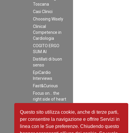
Toscana
Casi Clinici
Choosing Wisely
Clinical
Competence in
Cardiologia
COGITO ERGO
SUM AI
Distillati di buon
senso
EpiCardio
Interviews
Fast&Curious
Focus on… the
right side of heart
disease
Questo sito utilizza cookie, anche di terze parti,
Guidelines in Pills
per consentire la navigazione e offrire Servizi in
Journal Club
linea con le Sue preferenze. Chiudendo questo
La Amiloidosi