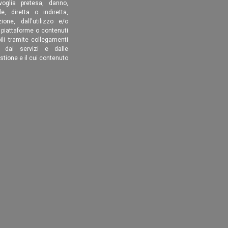
oglia pretesa, danno,
, diretta o indiretta,
ione, dall'utilizzo e/o
, piattaforme o contenuti
ili tramite collegamenti
é dai servizi e dalle
estione e il cui contenuto