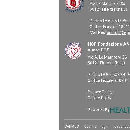
Via La Marmora 36,
50121 Firenze (Italy)
Partita I.V.A. 054695
Codice Fiscale 01301
Mail Pec:
anmco@legal
HCF Fondazione ANM
cuore ETS
Via A. La Marmora 36,
50121 Firenze (Italy)
Partita I.V.A. 0508970
Codice Fiscale 940701
Privacy Policy
Cookie Policy
Powered By
L'ANMCO declina ogni responsab