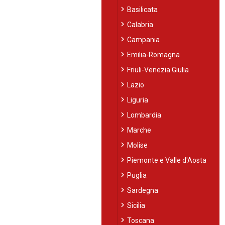
chevron_right
Basilicata
chevron_right
Calabria
chevron_right
Campania
chevron_right
Emilia-Romagna
chevron_right
Friuli-Venezia Giulia
chevron_right
Lazio
chevron_right
Liguria
chevron_right
Lombardia
chevron_right
Marche
chevron_right
Molise
chevron_right
Piemonte e Valle d'Aosta
chevron_right
Puglia
chevron_right
Sardegna
chevron_right
Sicilia
chevron_right
Toscana