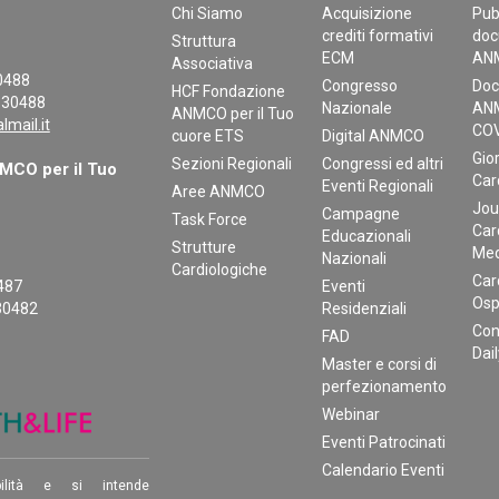
Chi Siamo
Acquisizione
Pub
crediti formativi
doc
Struttura
ECM
AN
Associativa
30488
Congresso
Doc
HCF Fondazione
130488
Nazionale
ANM
ANMCO per il Tuo
mail.it
COV
cuore ETS
Digital ANMCO
Gior
Sezioni Regionali
Congressi ed altri
CO per il Tuo
Car
Eventi Regionali
Aree ANMCO
Jou
Campagne
Task Force
Car
Educazionali
Strutture
Med
Nazionali
Cardiologiche
Car
0487
Eventi
Osp
30482
Residenziali
Con
FAD
Dai
Master e corsi di
perfezionamento
Webinar
Eventi Patrocinati
Calendario Eventi
ilità e si intende