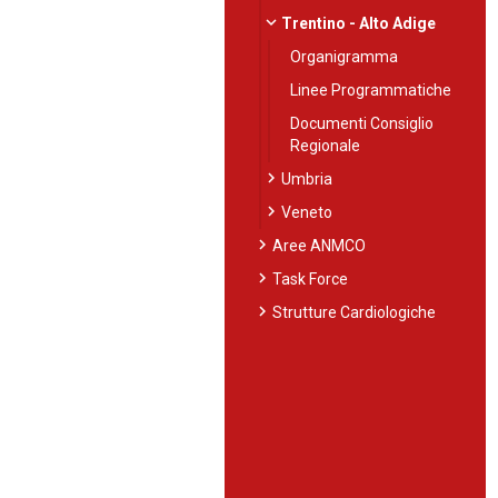
expand_more
Trentino - Alto Adige
Organigramma
Linee Programmatiche
Documenti Consiglio
Regionale
chevron_right
Umbria
chevron_right
Veneto
chevron_right
Aree ANMCO
chevron_right
Task Force
chevron_right
Strutture Cardiologiche