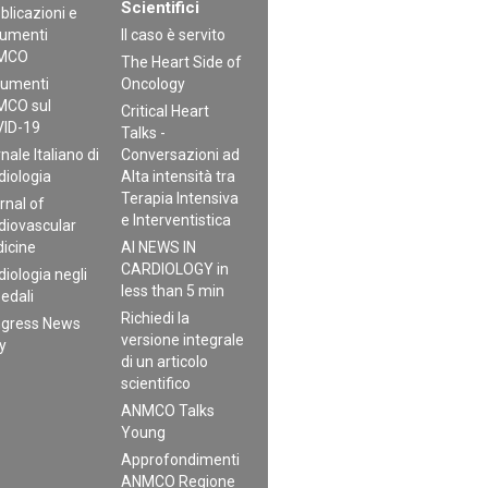
Scientifici
blicazioni e
umenti
Il caso è servito
MCO
The Heart Side of
umenti
Oncology
CO sul
Critical Heart
ID-19
Talks -
nale Italiano di
Conversazioni ad
diologia
Alta intensità tra
Terapia Intensiva
rnal of
e Interventistica
diovascular
icine
AI NEWS IN
CARDIOLOGY in
diologia negli
less than 5 min
edali
Richiedi la
gress News
versione integrale
ly
di un articolo
scientifico
ANMCO Talks
Young
Approfondimenti
ANMCO Regione