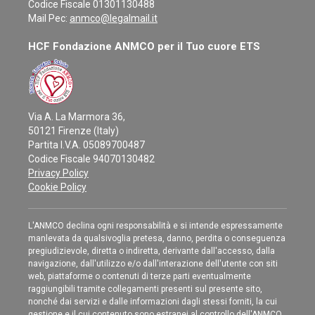
Codice Fiscale 01301130488
Mail Pec:
anmco@legalmail.it
HCF Fondazione ANMCO per il Tuo cuore ETS
Via A. La Marmora 36,
50121 Firenze (Italy)
Partita I.V.A. 05089700487
Codice Fiscale 94070130482
Privacy Policy
Cookie Policy
L'ANMCO declina ogni responsabilità e si intende espressamente
manlevata da qualsivoglia pretesa, danno, perdita o conseguenza
pregiudizievole, diretta o indiretta, derivante dall'accesso, dalla
navigazione, dall'utilizzo e/o dall'interazione dell'utente con siti
web, piattaforme o contenuti di terze parti eventualmente
raggiungibili tramite collegamenti presenti sul presente sito,
nonché dai servizi e dalle informazioni dagli stessi forniti, la cui
gestione e il cui contenuto sono estranei al controllo dell'ANMCO.