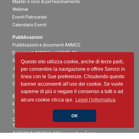
Master e corsi di perfezionamento
Webinar
Eventi Patrocinati
Calendario Eventi
Pubblicazioni
Pubblicazioni e documenti ANMCO
Documenti ANMCO sul COVID-19
Giornale Italiano di Cardiologia
Questo sito utilizza cookie, anche di terze parti,
Journal of Cardiovascular Medicine
per consentire la navigazione e offrire Servizi in
Cardiologia negli Ospedali
linea con le Sue preferenze. Chiudendo questo
Congress News Daily
banner acconsenti all’uso dei cookie. Se vuole
saperne di più o negare il consenso a tutti o ad
Contenuti Scientifici
alcuni cookie clicca qui.
Leggi l'informativa
Il caso è servito
The Heart Side of Oncology
OK
Critical Heart Talks - Conversazioni ad Alta intensità tra
Terapia Intensiva e Interventistica
AI NEWS IN CARDIOLOGY in less than 5 min