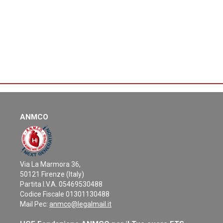
ANMCO
Via La Marmora 36,
50121 Firenze (Italy)
Partita I.V.A. 05469530488
Codice Fiscale 01301130488
Mail Pec:
anmco@legalmail.it