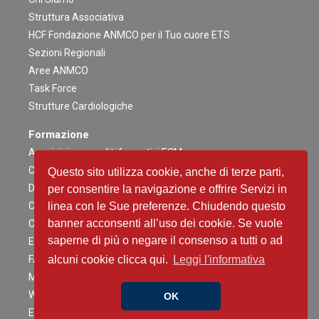
Struttura Associativa
HCF Fondazione ANMCO per il Tuo cuore ETS
Sezioni Regionali
Aree ANMCO
Task Force
Strutture Cardiologiche
Formazione
Acquisizione crediti formativi ECM
Congresso Nazionale
Questo sito utilizza cookie, anche di terze parti,
Digital ANMCO
per consentire la navigazione e offrire Servizi in
Congressi ed altri Eventi Regionali
linea con le Sue preferenze. Chiudendo questo
banner acconsenti all’uso dei cookie. Se vuole
Campagne Educazionali Nazionali
saperne di più o negare il consenso a tutti o ad
Eventi Residenziali
FAD
alcuni cookie clicca qui.
Leggi l'informativa
Master e corsi di perfezionamento
Webinar
OK
Eventi Patrocinati