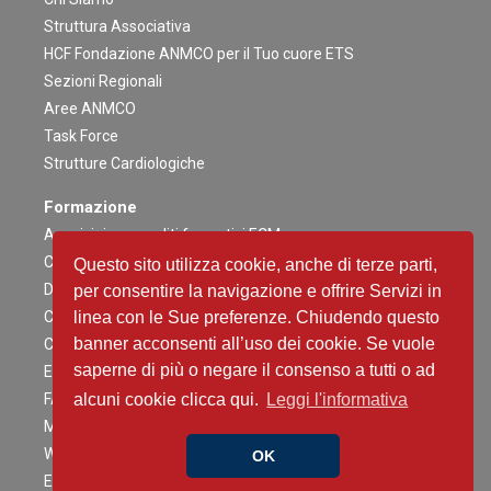
Struttura Associativa
HCF Fondazione ANMCO per il Tuo cuore ETS
Sezioni Regionali
Aree ANMCO
Task Force
Strutture Cardiologiche
Formazione
Acquisizione crediti formativi ECM
Congresso Nazionale
Questo sito utilizza cookie, anche di terze parti,
Digital ANMCO
per consentire la navigazione e offrire Servizi in
Congressi ed altri Eventi Regionali
linea con le Sue preferenze. Chiudendo questo
banner acconsenti all’uso dei cookie. Se vuole
Campagne Educazionali Nazionali
saperne di più o negare il consenso a tutti o ad
Eventi Residenziali
FAD
alcuni cookie clicca qui.
Leggi l'informativa
Master e corsi di perfezionamento
Webinar
OK
Eventi Patrocinati