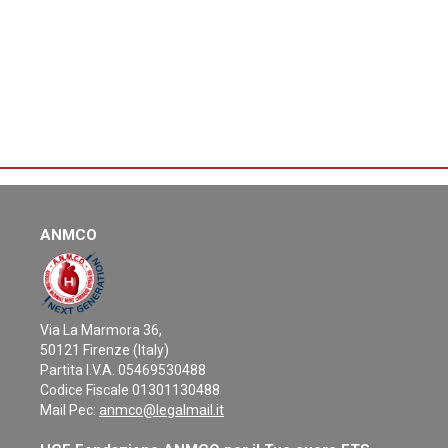
ANMCO
Via La Marmora 36,
50121 Firenze (Italy)
Partita I.V.A. 05469530488
Codice Fiscale 01301130488
Mail Pec:
anmco@legalmail.it