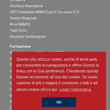
Struttura Associativa
HCF Fondazione ANMCO per il Tuo cuore ETS
Sezioni Regionali
Aree ANMCO
Task Force
Strutture Cardiologiche
Formazione
Acquisizione crediti formativi ECM
Congresso Nazionale
Questo sito utilizza cookie, anche di terze parti,
Digital ANMCO
per consentire la navigazione e offrire Servizi in
Congressi ed altri Eventi Regionali
linea con le Sue preferenze. Chiudendo questo
banner acconsenti all’uso dei cookie. Se vuole
Campagne Educazionali Nazionali
saperne di più o negare il consenso a tutti o ad
Eventi Residenziali
FAD
alcuni cookie clicca qui.
Leggi l'informativa
Master e corsi di perfezionamento
Webinar
OK
Eventi Patrocinati