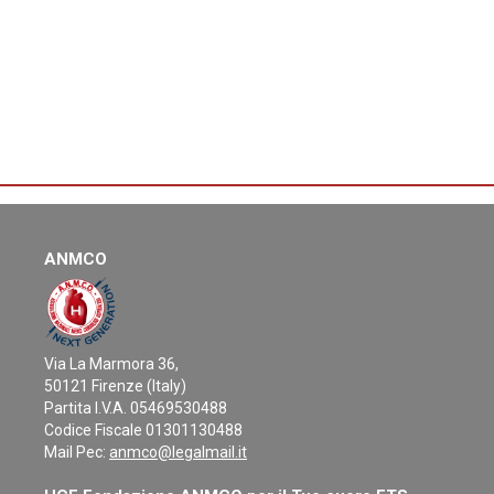
ANMCO
Via La Marmora 36,
50121 Firenze (Italy)
Partita I.V.A. 05469530488
Codice Fiscale 01301130488
Mail Pec:
anmco@legalmail.it