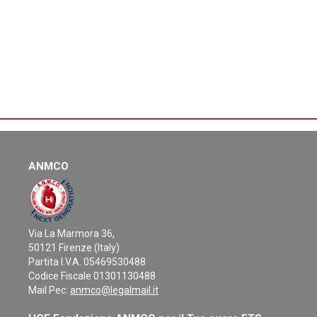
ANMCO
Via La Marmora 36,
50121 Firenze (Italy)
Partita I.V.A. 05469530488
Codice Fiscale 01301130488
Mail Pec:
anmco@legalmail.it