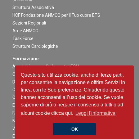
Struttura Associativa
HCF Fondazione ANMCO per il Tuo cuore ETS
Sezioni Regionali
Aree ANMCO
Task Force
Strutture Cardiologiche
Formazione
Acquisizione crediti formativi ECM
Congresso Nazionale
Questo sito utilizza cookie, anche di terze parti,
Digital ANMCO
per consentire la navigazione e offrire Servizi in
Congressi ed altri Eventi Regionali
linea con le Sue preferenze. Chiudendo questo
banner acconsenti all’uso dei cookie. Se vuole
Campagne Educazionali Nazionali
saperne di più o negare il consenso a tutti o ad
Eventi Residenziali
FAD
alcuni cookie clicca qui.
Leggi l'informativa
Master e corsi di perfezionamento
Webinar
OK
Eventi Patrocinati