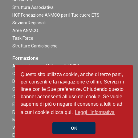
Struttura Associativa
HCF Fondazione ANMCO per il Tuo cuore ETS
Sezioni Regionali
Aree ANMCO
Task Force
Strutture Cardiologiche
Formazione
Acquisizione crediti formativi ECM
Congresso Nazionale
Questo sito utilizza cookie, anche di terze parti,
Digital ANMCO
per consentire la navigazione e offrire Servizi in
Congressi ed altri Eventi Regionali
linea con le Sue preferenze. Chiudendo questo
banner acconsenti all’uso dei cookie. Se vuole
Campagne Educazionali Nazionali
saperne di più o negare il consenso a tutti o ad
Eventi Residenziali
FAD
alcuni cookie clicca qui.
Leggi l'informativa
Master e corsi di perfezionamento
Webinar
OK
Eventi Patrocinati