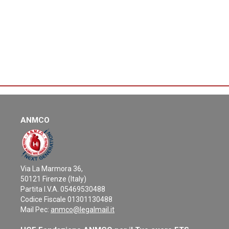
ANMCO
Via La Marmora 36,
50121 Firenze (Italy)
Partita I.V.A. 05469530488
Codice Fiscale 01301130488
Mail Pec:
anmco@legalmail.it