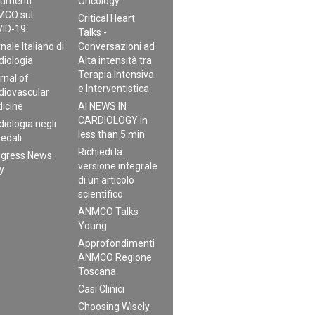
umenti
Oncology
CO sul
Critical Heart
ID-19
Talks -
nale Italiano di
Conversazioni ad
diologia
Alta intensità tra
Terapia Intensiva
rnal of
e Interventistica
diovascular
icine
AI NEWS IN
CARDIOLOGY in
diologia negli
less than 5 min
edali
Richiedi la
gress News
versione integrale
ly
di un articolo
scientifico
ANMCO Talks
Young
Approfondimenti
ANMCO Regione
Toscana
Casi Clinici
Choosing Wisely