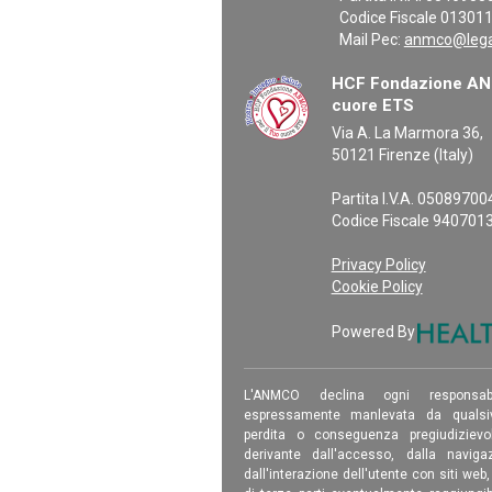
Codice Fiscale 01301
Mail Pec:
anmco@legal
HCF Fondazione ANM
cuore ETS
Via A. La Marmora 36,
50121 Firenze (Italy)
Partita I.V.A. 0508970
Codice Fiscale 940701
Privacy Policy
Cookie Policy
Powered By
L'ANMCO declina ogni responsab
espressamente manlevata da qualsiv
perdita o conseguenza pregiudizievole
derivante dall'accesso, dalla navigaz
dall'interazione dell'utente con siti web