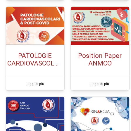
Embolica
PATOLOGIE
Position Paper
CARDIOVASCOLAR
ANMCO
I & POST-COVID
Leggi di più
Leggi di più