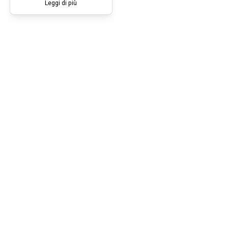
Leggi di più
NELLO
SCOMPENSO
CARDIACO