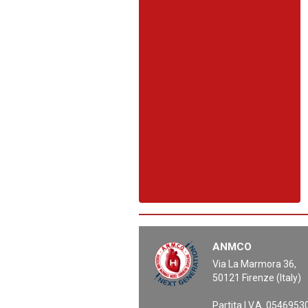
ANMCO
Via La Marmora 36,
50121 Firenze (Italy)
Partita I.V.A. 054695