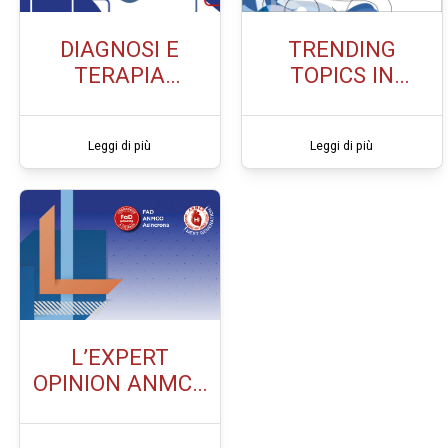
DIAGNOSI E
TRENDING
TERAPIA
TOPICS IN
PRECOCE
CARDIONCOLOGIA
DELL’IPERTENSIO
Leggi di più
Leggi di più
NE POLMONARE
L’EXPERT
OPINION ANMCO
SULL’IMPIEGO
DEGLI SGLT2i