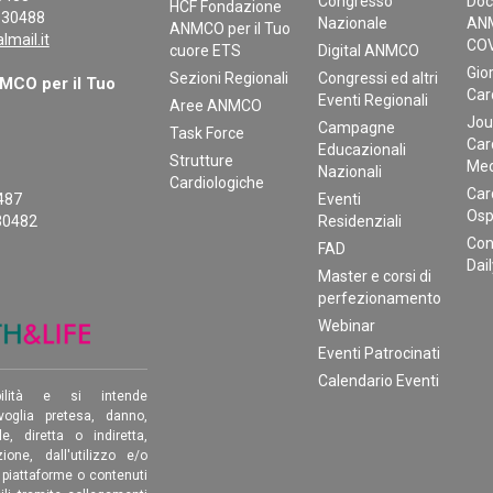
Congresso
Doc
HCF Fondazione
130488
Nazionale
ANM
ANMCO per il Tuo
mail.it
COV
cuore ETS
Digital ANMCO
Gior
Sezioni Regionali
Congressi ed altri
CO per il Tuo
Car
Eventi Regionali
Aree ANMCO
Jou
Campagne
Task Force
Car
Educazionali
Strutture
Med
Nazionali
Cardiologiche
Car
0487
Eventi
Osp
30482
Residenziali
Con
FAD
Dai
Master e corsi di
perfezionamento
Webinar
Eventi Patrocinati
Calendario Eventi
ilità e si intende
oglia pretesa, danno,
, diretta o indiretta,
ione, dall'utilizzo e/o
, piattaforme o contenuti