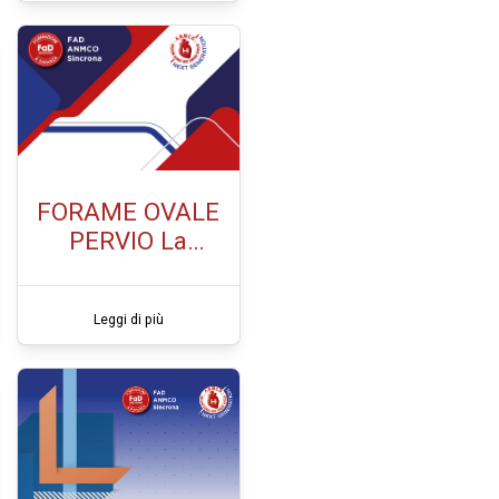
FORAME OVALE
PERVIO La
chiusura
percutanea: tra
Leggi di più
evidenze ed
incertezze