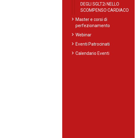
DEGLI SGLT2i NELLO
SCOMPENSO CARDIACO
chevron_right
Master e corsi di
perfezionamento
chevron_right
Webinar
chevron_right
Eventi Patrocinati
chevron_right
Calendario Eventi