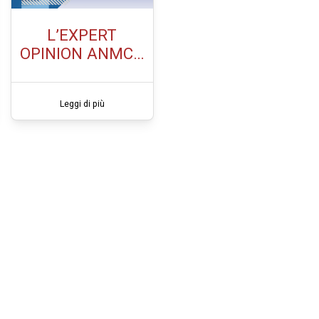
L’EXPERT
OPINION ANMCO
SULL’IMPIEGO
DEGLI SGLT2i
Leggi di più
NELLO
SCOMPENSO
CARDIACO