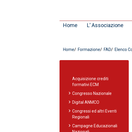
Home
L’ Associazione
Home
Formazione
FAD
Elenco Co
Acquisizione crediti
formativi ECM
chevron_right
Congresso Nazionale
chevron_right
Digital ANMCO
chevron_right
Congressi ed altri Eventi
Regionali
chevron_right
Campagne Educazionali
Nazionali