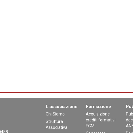
L'associazione
Formazione
Pub
Chi Siamo
Acquisizione
Pub
crediti formativi
doc
Struttura
ECM
AN
Associativa
30488