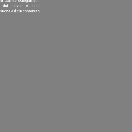
ili tramite collegamenti
é dai servizi e dalle
estione e il cui contenuto