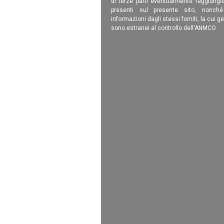
di terze parti eventualmente raggiungib
presenti sul presente sito, nonch
informazioni dagli stessi forniti, la cui g
sono estranei al controllo dell'ANMCO.