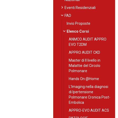
chevron_right
Eventi Residenziali
expand_more
FAD
Invio Proposte
expand_more
Elenco Corsi
ANMCO AUDIT APPRO
EVO T2DM
APPRO AUDIT CKD
Master di II livello in
Malattie del Circolo
Polmonare
Hands On @Home
L’Imaging nella diagnosi
di Ipertensione
Polmonare Cronica Post-
Embolica
APPRO-EVO AUDIT ACS