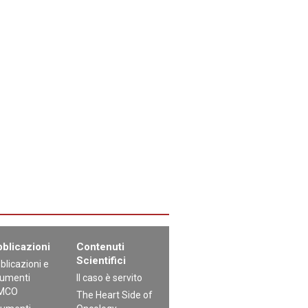
blicazioni
Contenuti
Scientifici
blicazioni e
umenti
Il caso è servito
MCO
The Heart Side of