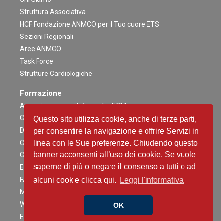
Struttura Associativa
HCF Fondazione ANMCO per il Tuo cuore ETS
Sezioni Regionali
Aree ANMCO
Task Force
Strutture Cardiologiche
Formazione
Acquisizione crediti formativi ECM
Congresso Nazionale
Questo sito utilizza cookie, anche di terze parti,
Digital ANMCO
per consentire la navigazione e offrire Servizi in
Congressi ed altri Eventi Regionali
linea con le Sue preferenze. Chiudendo questo
banner acconsenti all’uso dei cookie. Se vuole
Campagne Educazionali Nazionali
saperne di più o negare il consenso a tutti o ad
Eventi Residenziali
FAD
alcuni cookie clicca qui.
Leggi l'informativa
Master e corsi di perfezionamento
Webinar
OK
Eventi Patrocinati