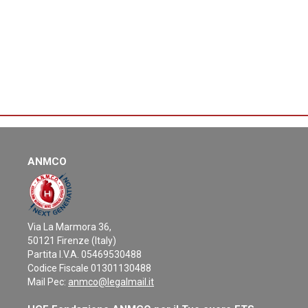
ANMCO
Via La Marmora 36,
50121 Firenze (Italy)
Partita I.V.A. 05469530488
Codice Fiscale 01301130488
Mail Pec:
anmco@legalmail.it