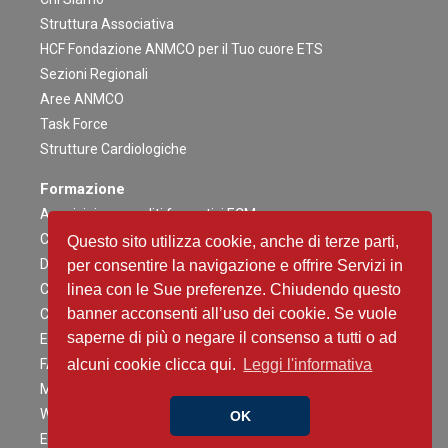
Struttura Associativa
HCF Fondazione ANMCO per il Tuo cuore ETS
Sezioni Regionali
Aree ANMCO
Task Force
Strutture Cardiologiche
Formazione
Acquisizione crediti formativi ECM
Congresso Nazionale
Questo sito utilizza cookie, anche di terze parti,
Digital ANMCO
per consentire la navigazione e offrire Servizi in
Congressi ed altri Eventi Regionali
linea con le Sue preferenze. Chiudendo questo
banner acconsenti all’uso dei cookie. Se vuole
Campagne Educazionali Nazionali
saperne di più o negare il consenso a tutti o ad
Eventi Residenziali
FAD
alcuni cookie clicca qui.
Leggi l'informativa
Master e corsi di perfezionamento
Webinar
OK
Eventi Patrocinati