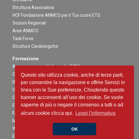
Struttura Associativa
HCF Fondazione ANMCO per il Tuo cuore ETS
Sezioni Regionali
Aree ANMCO
Task Force
Strutture Cardiologiche
Formazione
Acquisizione crediti formativi ECM
Congresso Nazionale
Questo sito utilizza cookie, anche di terze parti,
Digital ANMCO
per consentire la navigazione e offrire Servizi in
Congressi ed altri Eventi Regionali
linea con le Sue preferenze. Chiudendo questo
banner acconsenti all’uso dei cookie. Se vuole
Campagne Educazionali Nazionali
saperne di più o negare il consenso a tutti o ad
Eventi Residenziali
FAD
alcuni cookie clicca qui.
Leggi l'informativa
Master e corsi di perfezionamento
Webinar
OK
Eventi Patrocinati