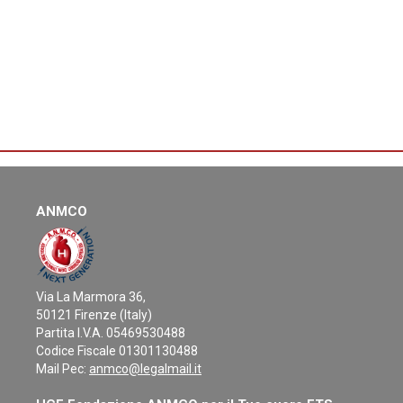
ANMCO
Via La Marmora 36,
50121 Firenze (Italy)
Partita I.V.A. 05469530488
Codice Fiscale 01301130488
Mail Pec:
anmco@legalmail.it