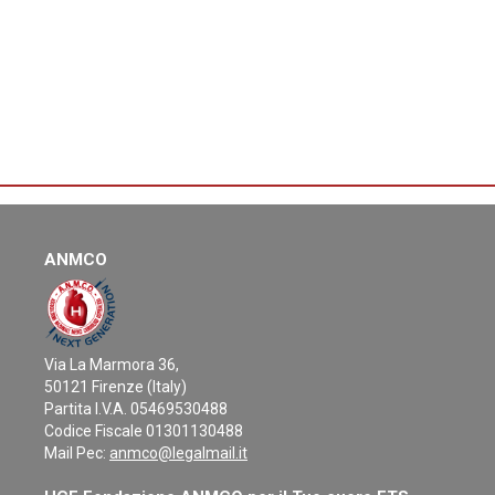
ANMCO
Via La Marmora 36,
50121 Firenze (Italy)
Partita I.V.A. 05469530488
Codice Fiscale 01301130488
Mail Pec:
anmco@legalmail.it