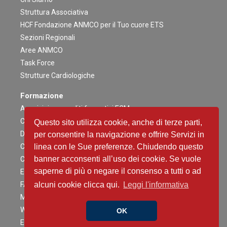
Struttura Associativa
HCF Fondazione ANMCO per il Tuo cuore ETS
Sezioni Regionali
Aree ANMCO
Task Force
Strutture Cardiologiche
Formazione
Acquisizione crediti formativi ECM
Congresso Nazionale
Questo sito utilizza cookie, anche di terze parti,
Digital ANMCO
per consentire la navigazione e offrire Servizi in
Congressi ed altri Eventi Regionali
linea con le Sue preferenze. Chiudendo questo
banner acconsenti all’uso dei cookie. Se vuole
Campagne Educazionali Nazionali
saperne di più o negare il consenso a tutti o ad
Eventi Residenziali
FAD
alcuni cookie clicca qui.
Leggi l'informativa
Master e corsi di perfezionamento
Webinar
OK
Eventi Patrocinati