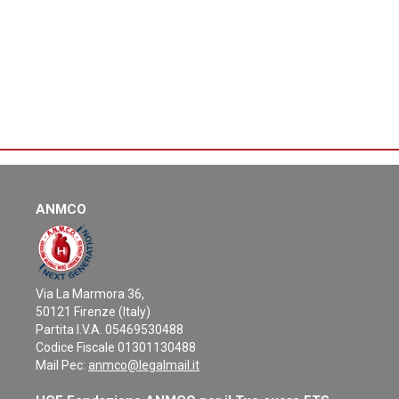
ANMCO
Via La Marmora 36,
50121 Firenze (Italy)
Partita I.V.A. 05469530488
Codice Fiscale 01301130488
Mail Pec:
anmco@legalmail.it