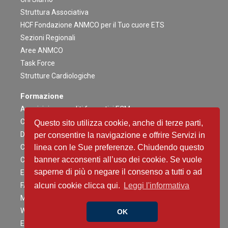
Struttura Associativa
HCF Fondazione ANMCO per il Tuo cuore ETS
Sezioni Regionali
Aree ANMCO
Task Force
Strutture Cardiologiche
Formazione
Acquisizione crediti formativi ECM
Congresso Nazionale
Questo sito utilizza cookie, anche di terze parti,
Digital ANMCO
per consentire la navigazione e offrire Servizi in
Congressi ed altri Eventi Regionali
linea con le Sue preferenze. Chiudendo questo
banner acconsenti all’uso dei cookie. Se vuole
Campagne Educazionali Nazionali
saperne di più o negare il consenso a tutti o ad
Eventi Residenziali
FAD
alcuni cookie clicca qui.
Leggi l'informativa
Master e corsi di perfezionamento
Webinar
OK
Eventi Patrocinati