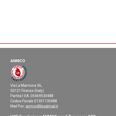
ANMCO
Via La Marmora 36,
50121 Firenze (Italy)
Partita I.V.A. 05469530488
Codice Fiscale 01301130488
Mail Pec:
anmco@legalmail.it