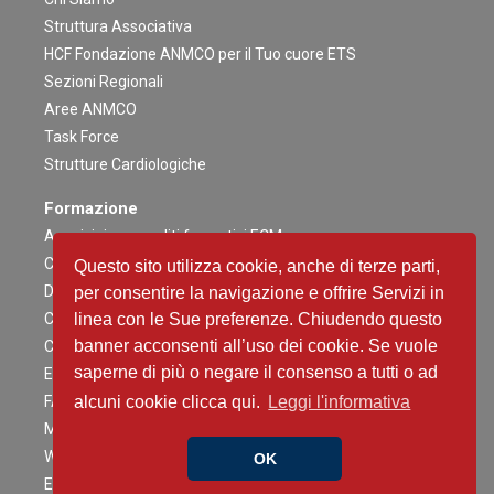
Struttura Associativa
HCF Fondazione ANMCO per il Tuo cuore ETS
Sezioni Regionali
Aree ANMCO
Task Force
Strutture Cardiologiche
Formazione
Acquisizione crediti formativi ECM
Congresso Nazionale
Questo sito utilizza cookie, anche di terze parti,
Digital ANMCO
per consentire la navigazione e offrire Servizi in
Congressi ed altri Eventi Regionali
linea con le Sue preferenze. Chiudendo questo
banner acconsenti all’uso dei cookie. Se vuole
Campagne Educazionali Nazionali
saperne di più o negare il consenso a tutti o ad
Eventi Residenziali
FAD
alcuni cookie clicca qui.
Leggi l'informativa
Master e corsi di perfezionamento
Webinar
OK
Eventi Patrocinati